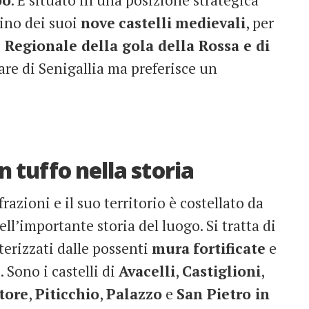
po
. È situato in una posizione strategica
cino dei suoi
nove
castelli
medievali
, per
Regionale della gola della Rossa e di
are di Senigallia ma preferisce un
un tuffo nella storia
azioni e il suo territorio è costellato da
ll’importante storia del luogo. Si tratta di
tterizzati dalle possenti
mura
fortificate
e
 Sono i castelli di
Avacelli
,
Castiglioni
,
tore
,
Piticchio
,
Palazzo
e
San Pietro in