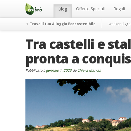
Menu
Salta
al
Offerte Speciali
Regali
Blog
contenuto
Trova il tuo Alloggio Ecosostenibile
weekend gre
Tra castelli e st
pronta a conquis
Pubblicato il
gennaio 1, 2023
da
Chiara Marras