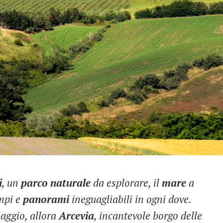
i
, un
parco
naturale
da esplorare, il
mare
a
empi e
panorami
ineguagliabili in ogni dove.
iaggio, allora
Arcevia
, incantevole borgo delle