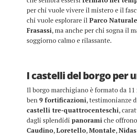
che sembra essersi
fermato
nel
tem
per chi vuole vivere il mistero e il fas
chi vuole esplorare il
Parco Naturale 
Frasassi
, ma anche per chi sogna il m
soggiorno calmo e rilassante.
I castelli del borgo per 
Il borgo marchigiano è formato da 11 fr
ben
9 fortificazioni
, testimonianze de
castelli tre-quattrocenteschi
, cara
dagli splendidi
panorami
che offrono.
Caudino
,
Loretello
,
Montale
,
Nidas