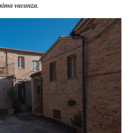
sima
vacanza
.