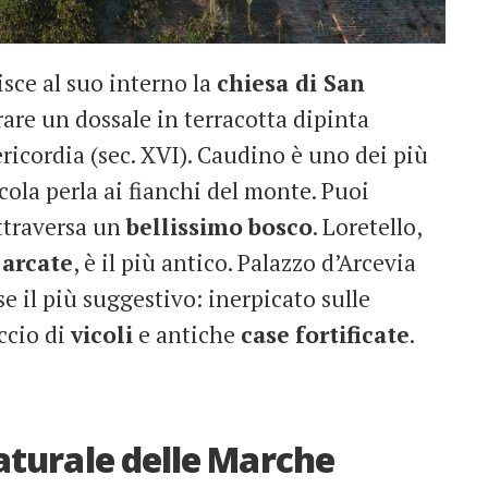
isce al suo interno la
chiesa di San
are un dossale in terracotta dipinta
icordia (sec. XVI). Caudino è uno dei più
ola perla ai fianchi del monte. Puoi
attraversa un
bellissimo
bosco
. Loretello,
 arcate
, è il più antico. Palazzo d’Arcevia
se il più suggestivo: inerpicato sulle
ccio di
vicoli
e antiche
case
fortificate
.
Naturale delle Marche