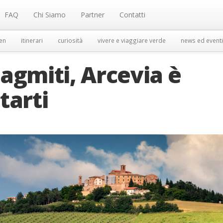
FAQ
Chi Siamo
Partner
Contatti
en
itinerari
curiosità
vivere e viaggiare verde
news ed eventi
alagmiti, Arcevia è
tarti