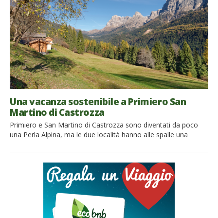
Una vacanza sostenibile a Primiero San
Martino di Castrozza
Primiero e San Martino di Castrozza sono diventati da poco
una Perla Alpina, ma le due località hanno alle spalle una
lunga, lunghissima tradizione nel campo della sostenibilità e
del turismo lento. Rinomate destinazioni sia per vacanze estive
che invernali, sono infatti uno dei principali simboli delle
Dolomiti trentine, nonché un luogo dove la natura […]