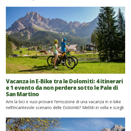
a ogni passo. È il barefoot hiking, un’attività che ti permette di
connetterti in modo profondo e autentico con la natura, ma
anche di scoprire da nuove prospettive i territori circostanti.
Camminare a […]
Vacanza in E-Bike tra le Dolomiti: 4 itinerari
e 1 evento da non perdere sotto le Pale di
San Martino
Ami la bici e vuoi provare l’emozione di una vacanza in e-bike
nell’incantevole scenario delle Dolomiti? Mettiti in sella e scegli
uno di questi itinerari a San Martino di Castrozza, Primiero e
Vanoi! Scegliere la bici, mountain bike o e-bike in vacanza, non
è solo il modo perfetto per vivere in modo ecologico, ma offre
[…]