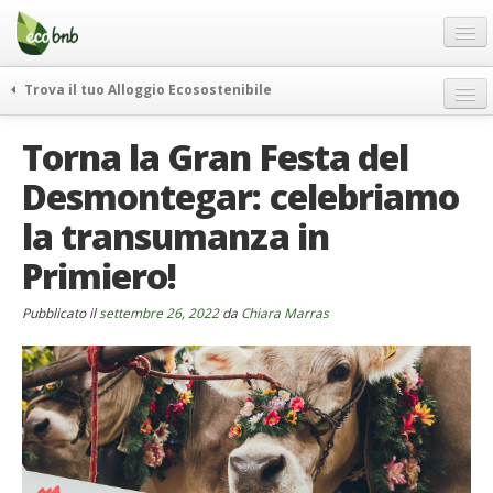
Menu
Salta
al
contenuto
Blog
Trova il tuo Alloggio Ecosostenibile
Offerte Speciali
weekend green
Torna la Gran Festa del
Regali
itinerari
Desmontegar: celebriamo
FAQ
curiosità
la transumanza in
vivere e viaggiare verde
Chi Siamo
news ed eventi
Primiero!
Partner
ecohotel
Contatti
Pubblicato il
settembre 26, 2022
da
Chiara Marras
rassegna stampa
Italiano
German
English
Spanish