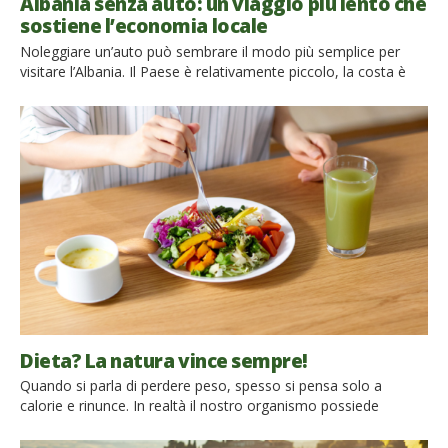
Albania senza auto: un viaggio più lento che
sostiene l’economia locale
Noleggiare un’auto può sembrare il modo più semplice per
visitare l’Albania. Il Paese è relativamente piccolo, la costa è
spettacolare e la possibilità di fermarsi ovunque è molto
allettante. Tuttavia, scegliere di non noleggiare un’auto può
trasformare il viaggio in un’esperienza più lenta, autentica e
coinvolgente. L’auto, infatti, non è l’unica opzione pratica per
esplorare […]
Dieta? La natura vince sempre!
Quando si parla di perdere peso, spesso si pensa solo a
calorie e rinunce. In realtà il nostro organismo possiede
sofisticati meccanismi naturali che regolano il senso di fame e
di sazietà. Alcuni alimenti, soprattutto quelli vegetali, ricchi di