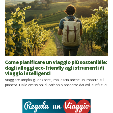
fibre e poco trasformati, possono favorire questi processi e
aiutarci a mangiare in modo più equilibrato. […]
Come pianificare un viaggio più sostenibile:
dagli alloggi eco-friendly agli strumenti di
viaggio intelligenti
Viaggiare amplia gli orizzonti, ma lascia anche un impatto sul
pianeta. Dalle emissioni di carbonio prodotte dai voli ai rifiuti di
plastica monouso negli hotel, l’impatto ambientale del turismo
è significativo. La buona notizia è che ogni viaggiatore può
ridurre la propria impronta ecologica senza rinunciare alle
esperienze che rendono speciale la scoperta del mondo. […]