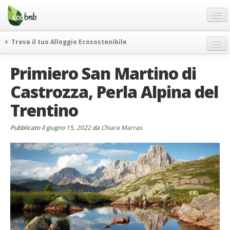
Menu
Salta
al
contenuto
Blog
Trova il tuo Alloggio Ecosostenibile
Offerte Speciali
weekend green
Primiero San Martino di
Regali
itinerari
Castrozza, Perla Alpina del
FAQ
curiosità
Trentino
vivere e viaggiare verde
Chi Siamo
news ed eventi
Partner
Pubblicato il
giugno 15, 2022
da
Chiara Marras
ecohotel
Contatti
rassegna stampa
Italiano
German
English
Spanish