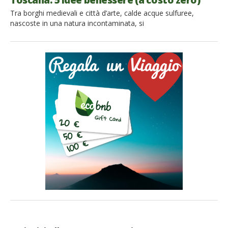
Toscana: 5 idee benessere (a costo zero)
Tra borghi medievali e città d’arte, calde acque sulfuree,
nascoste in una natura incontaminata, si
nascondono le incredibili terme naturali della Toscana, per una
vacanza di benessere, tra coccole gratuite e paesaggi da
cartolina. Non i soliti pacchetti benessere dei costosi
stabilimenti termali, ma l’occasione di rigenerare corpo e
spirito a contatto con la natura, in una vacanza […]