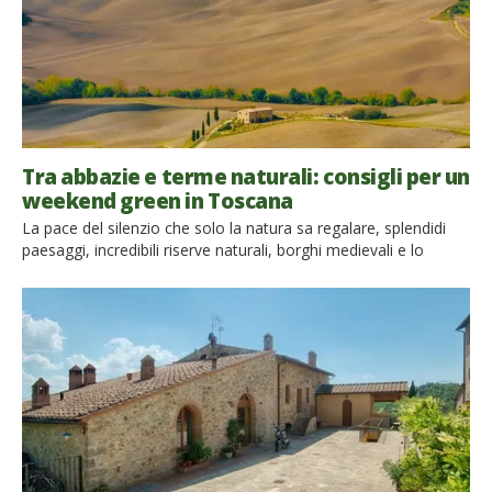
Tra abbazie e terme naturali: consigli per un
weekend green in Toscana
La pace del silenzio che solo la natura sa regalare, splendidi
paesaggi, incredibili riserve naturali, borghi medievali e lo
spettacolare Monte Amiata un vecchio vulcano, che arricchisce
tutta la sua area di sorgenti di acque calde e che d’inverno ci
offre la possibilità di sciare. Siete pronti a scoprire questo
angolo magico di Toscana durante […]