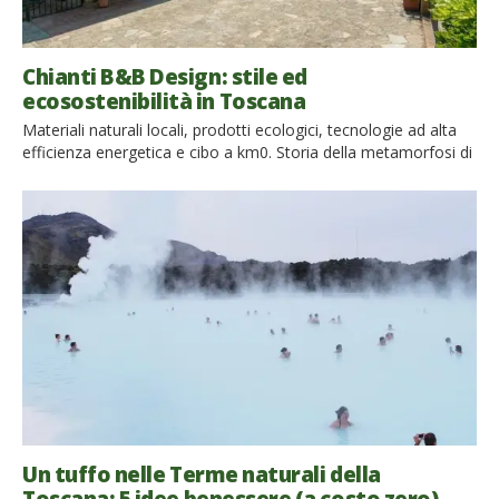
Chianti B&B Design: stile ed
ecosostenibilità in Toscana
Materiali naturali locali, prodotti ecologici, tecnologie ad alta
efficienza energetica e cibo a km0. Storia della metamorfosi di
un podere nel XI secolo in Toscana! La mia prima tappa è
stata in Toscana, nell’affascinante e ricca Valle Del Chianti.
Premetto che ogni angolo di questa Regione è splendido, ma
io ho trovato qualcosa di davvero […]
Un tuffo nelle Terme naturali della