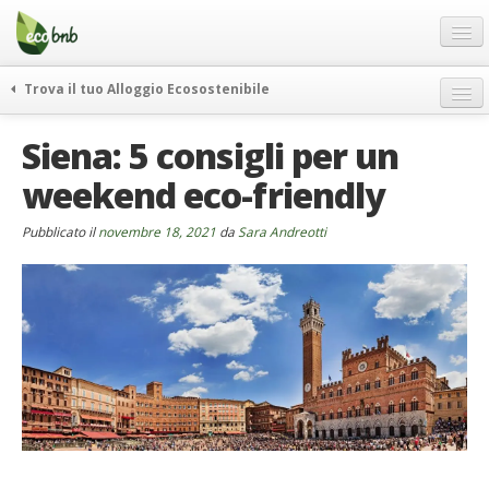
Menu
Salta
al
contenuto
Blog
Trova il tuo Alloggio Ecosostenibile
Offerte Speciali
weekend green
Siena: 5 consigli per un
Regali
itinerari
weekend eco-friendly
FAQ
curiosità
vivere e viaggiare verde
Chi Siamo
Pubblicato il
novembre 18, 2021
da
Sara Andreotti
news ed eventi
Partner
ecohotel
Contatti
rassegna stampa
Italiano
German
English
Spanish