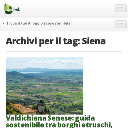
Menu
Salta
al
contenuto
Blog
Trova il tuo Alloggio Ecosostenibile
Offerte Speciali
weekend green
Archivi per il tag:
Siena
Regali
itinerari
FAQ
curiosità
vivere e viaggiare verde
Chi Siamo
news ed eventi
Partner
ecohotel
Contatti
rassegna stampa
Italiano
German
English
Valdichiana Senese: guida
sostenibile tra borghi etruschi,
Spanish