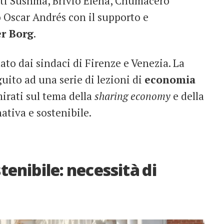
nti Sushma, Brivio Elena, Chumacero
 Oscar Andrés con il supporto e
er Borg
.
lato dai sindaci di Firenze e Venezia. La
guito ad una serie di lezioni di
economia
mirati sul tema della
sharing economy
e della
nativa e sostenibile.
enibile: necessità di