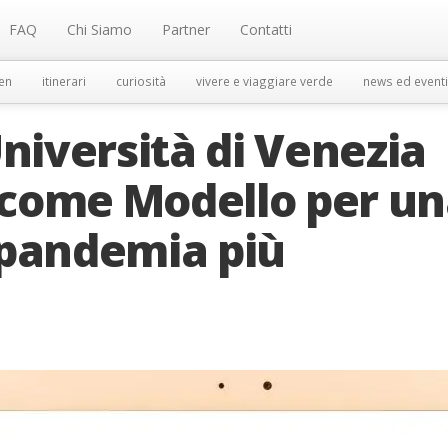
FAQ
Chi Siamo
Partner
Contatti
en
itinerari
curiosità
vivere e viaggiare verde
news ed eventi
Università di Venezia
come Modello per u
-pandemia più