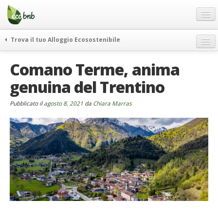
Menu
Salta
al
contenuto
Blog
Trova il tuo Alloggio Ecosostenibile
Offerte Speciali
weekend green
Comano Terme, anima
Regali
itinerari
genuina del Trentino
FAQ
curiosità
vivere e viaggiare verde
Chi Siamo
Pubblicato il
agosto 8, 2021
da
Chiara Marras
news ed eventi
Partner
ecohotel
Contatti
rassegna stampa
Italiano
German
English
Spanish