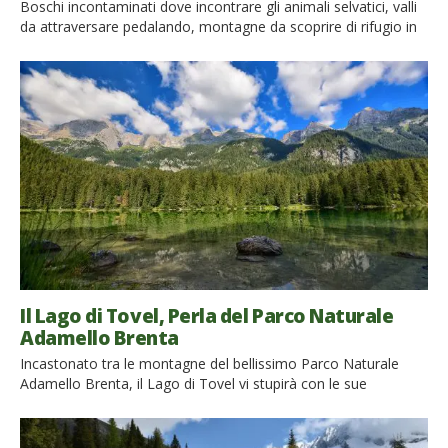
Boschi incontaminati dove incontrare gli animali selvatici, valli
da attraversare pedalando, montagne da scoprire di rifugio in
rifugio. Di cosa stiamo parlando? Del Parco Adamello Brenta,
la più vasta area protetta del Trentino! Avete voglia di un break
a contatto con la natura? Il Parco Adamello Brenta Geopark,
nel cuore del Trentino, è il posto […]
Il Lago di Tovel, Perla del Parco Naturale
Adamello Brenta
Incastonato tra le montagne del bellissimo Parco Naturale
Adamello Brenta, il Lago di Tovel vi stupirà con le sue
sfumature e gli scorci mozzafiato. Scoprite come visitarlo in
modo eco-friendly! Facilmente raggiungibile da Trento, il Lago
di Tovel regala a chi lo visita un’immersione totale nella natura.