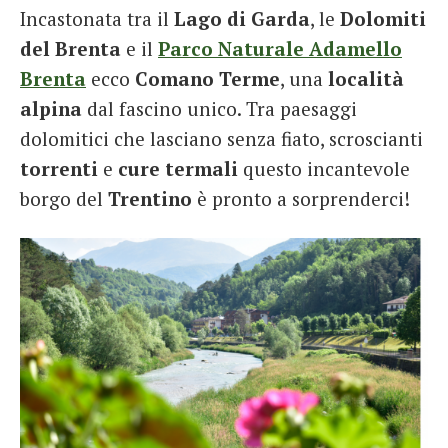
Incastonata tra il
Lago di Garda
, le
Dolomiti
French
del Brenta
e il
Parco Naturale Adamello
Italiano
Brenta
ecco
Comano
Terme
, una
località
alpina
dal fascino unico. Tra paesaggi
dolomitici che lasciano senza fiato, scroscianti
torrenti
e
cure termali
questo incantevole
borgo del
Trentino
è pronto a sorprenderci!