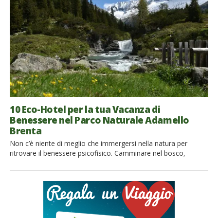
La sua bellezza suggestiva e le diverse tonalità dell’acqua lo
[…]
10 Eco-Hotel per la tua Vacanza di
Benessere nel Parco Naturale Adamello
Brenta
Non c’è niente di meglio che immergersi nella natura per
ritrovare il benessere psicofisico. Camminare nel bosco,
ammirare una cascata, respirare l’aria purissima d’alta quota. Il
Parco Naturale Adamello Brenta, l’area protetta più estesa del
Trentino, è un susseguirsi di esperienze di benessere all’aria
aperta. Ma quando l’escursione è finita, il benessere continua
all’interno degli […]