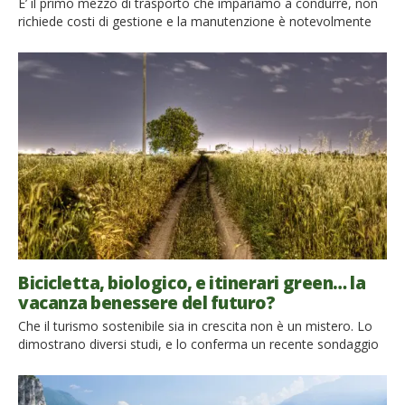
E’ il primo mezzo di trasporto che impariamo a condurre, non
richiede costi di gestione e la manutenzione è notevolmente
inferiore a quella di un auto, ci permette di spostarci senza
avere l’ansia del traffico, ci aiuta a tenerci in forma e a
valorizzare la natura attorno a noi. Si tratta proprio della
bicicletta! Derivante […]
Bicicletta, biologico, e itinerari green… la
vacanza benessere del futuro?
Che il turismo sostenibile sia in crescita non è un mistero. Lo
dimostrano diversi studi, e lo conferma un recente sondaggio
online condotto sui viaggiatori e sulle strutture ricettive in
Italia, Germania, Slovenia e Serbia. Dalle oltre 300 interviste
realizzate grazie al progetto europeo EcoDots (finanziato