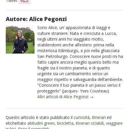
Tweet
Autore: Alice Pegonzi
Sono Alice, un’ appassionata di viaggi e
culture straniere. Nata e cresciuta a Lucca,
negli ultimi anni ho viaggiato molto,
stabilendomi anche all’estero: prima nella
misteriosa Edimburgo, e poi nella ghiacciata
San Pietroburgo. Conoscere nuovi posti mi ha
fatto capire ancora meglio quanto bello ma
fragile sia il nostro pianeta, e di quanto
urgente sia un cambiamento verso un
maggior rispetto e salvaguardia dell’ambiente.
“Conoscere il tuo pianeta è un passo verso il
proteggerlo” (Jacques- Yves Cousteau)
Altri articoli di Alice Pegonzi →
Questo articolo è stato pubblicato il
curiosità
,
itinerari
ed
etichettato
abitudini green
,
bicicletta
,
itinerari ciclabili
,
viaggiare
in bici
. Ecco il
permalink
.