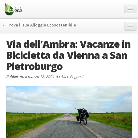
Menu
Salta
al
contenuto
Blog
Trova il tuo Alloggio Ecosostenibile
Offerte Speciali
weekend green
Via dell’Ambra: Vacanze in
Regali
itinerari
Bicicletta da Vienna a San
FAQ
curiosità
Pietroburgo
vivere e viaggiare verde
Chi Siamo
news ed eventi
Partner
Pubblicato il
marzo 12, 2021
da
Alice Pegonzi
ecohotel
Contatti
rassegna stampa
Italiano
German
English
Spanish