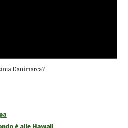
issima Danimarca?
opa
ondo è alle Hawaii