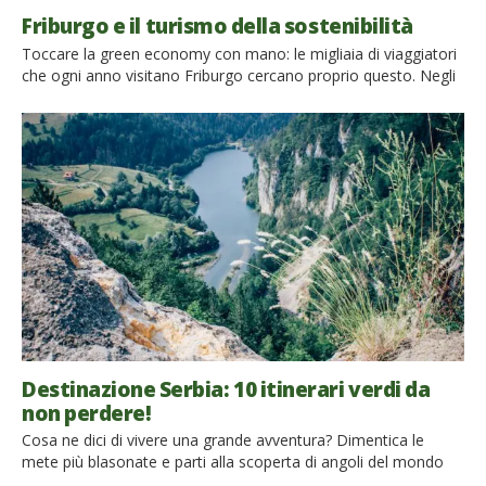
Friburgo e il turismo della sostenibilità
Toccare la green economy con mano: le migliaia di viaggiatori
che ogni anno visitano Friburgo cercano proprio questo. Negli
ultimi anni, accanto ai tipi di turismo più tradizionali si è
sviluppata una nuova forma di turismo: il turismo della
sostenibilità. E Friburgo ne è la prova. Partiamo alla scoperta di
questa bellissima cittadina nel cuore della foresta Nera (Baden
Wuttenberg, Germania) […]
Destinazione Serbia: 10 itinerari verdi da
non perdere!
Cosa ne dici di vivere una grande avventura? Dimentica le
mete più blasonate e parti alla scoperta di angoli del mondo
meno noti, ma non per questo meno interessanti. Nel cuore