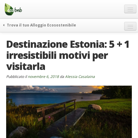
Menu
Salta
al
contenuto
Blog
Trova il tuo Alloggio Ecosostenibile
Offerte Speciali
weekend green
Destinazione Estonia: 5 + 1
Regali
itinerari
irresistibili motivi per
FAQ
curiosità
visitarla
vivere e viaggiare verde
Chi Siamo
news ed eventi
Partner
Pubblicato il
novembre 6, 2018
da
Alessia Casalaina
ecohotel
Contatti
rassegna stampa
Italiano
German
English
Spanish