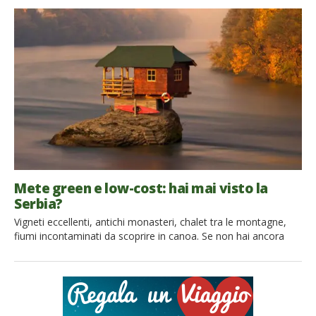
della penisola balcanica ti aspetta una natura selvaggia, infiniti
itinerari spettacolari, attività adrenaliniche, ma anche festival,
folklore e suggestivi borghi. La Serbia è una […]
Mete green e low-cost: hai mai visto la
Serbia?
Vigneti eccellenti, antichi monasteri, chalet tra le montagne,
fiumi incontaminati da scoprire in canoa. Se non hai ancora
visitato la Serbia, questa è l’occasione per metterti in viaggio.
Lasciati incantare dal fascino di questi luoghi poco conosciuti e
goditi il piacere della scoperta! 1. Cosa vedere in Serbia Nell’est
Europa, nella regione dei Balcani, si trova la Serbia, […]