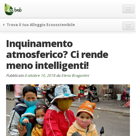
Menu
Salta
al
contenuto
Blog
Trova il tuo Alloggio Ecosostenibile
Offerte Speciali
weekend green
Inquinamento
Regali
itinerari
atmosferico? Ci rende
FAQ
curiosità
meno intelligenti!
vivere e viaggiare verde
Chi Siamo
news ed eventi
Partner
Pubblicato il
ottobre 10, 2018
da
Elena Bragantini
ecohotel
Contatti
rassegna stampa
Italiano
German
English
Spanish