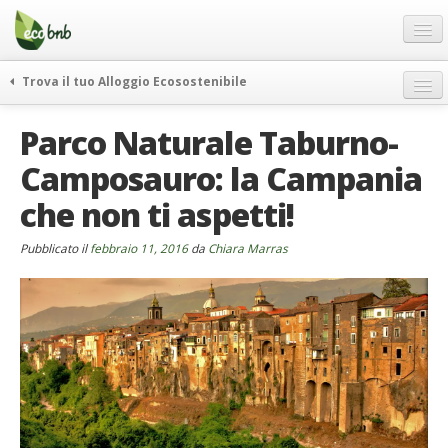
Menu
Salta
al
contenuto
Blog
Trova il tuo Alloggio Ecosostenibile
Offerte Speciali
weekend green
Parco Naturale Taburno-
Regali
itinerari
Camposauro: la Campania
FAQ
curiosità
che non ti aspetti!
vivere e viaggiare verde
Chi Siamo
news ed eventi
Partner
Pubblicato il
febbraio 11, 2016
da
Chiara Marras
ecohotel
Contatti
rassegna stampa
Italiano
German
English
Spanish