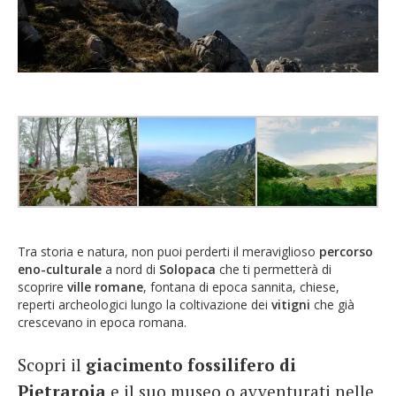
Tra storia e natura, non puoi perderti il meraviglioso
percorso
eno-culturale
a nord di
Solopaca
che ti permetterà di
scoprire
ville romane
, fontana di epoca sannita, chiese,
reperti archeologici lungo la coltivazione dei
vitigni
che già
crescevano in epoca romana.
Scopri il
giacimento fossilifero di
Pietraroja
e il suo museo o avventurati nelle