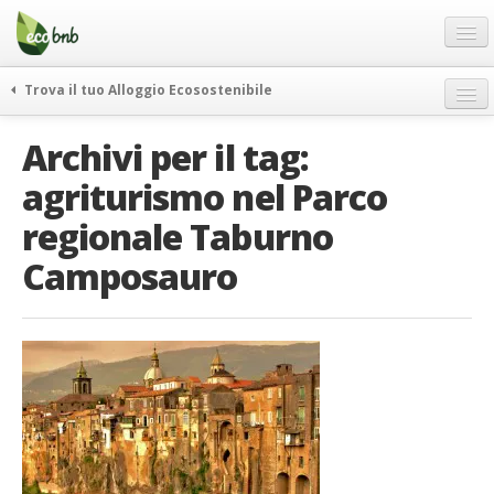
Menu
Salta
al
contenuto
Blog
Trova il tuo Alloggio Ecosostenibile
Offerte Speciali
weekend green
Archivi per il tag:
Regali
itinerari
agriturismo nel Parco
FAQ
curiosità
regionale Taburno
vivere e viaggiare verde
Chi Siamo
news ed eventi
Camposauro
Partner
ecohotel
Contatti
rassegna stampa
Italiano
German
English
Spanish