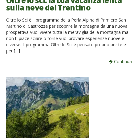
Oltre lo sci: la tua vacanza lenta
sulla neve del Trentino
French
Oltre lo Sci è il programma della Perla Alpina di Primiero San
Italiano
Martino di Castrozza per scoprire la montagna da una nuova
prospettiva Vuoi vivere tutta la meraviglia della montagna ma
non ti piace sciare o forse vuoi provare esperienze nuove e
diverse. Il programma Oltre lo Sci è pensato proprio per te e
per […]
Continua