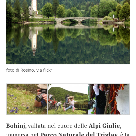
French
Italiano
foto di Rosino, via flickr
Bohinj
, vallata nel cuore delle
Alpi Giulie
,
immersa nel
Parco Naturale del Triglav
, è la