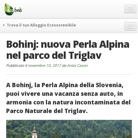
Menu
Salta
al
contenuto
Blog
Trova il tuo Alloggio Ecosostenibile
Offerte Speciali
weekend green
Bohinj: nuova Perla Alpina
Regali
itinerari
nel parco del Triglav
FAQ
curiosità
vivere e viaggiare verde
Chi Siamo
Pubblicato il
novembre 10, 2017
da
Anita Cason
news ed eventi
Partner
ecohotel
A Bohinj, la Perla Alpina della Slovenia,
Contatti
rassegna stampa
puoi vivere una vacanza senza auto, in
Italiano
armonia con la natura incontaminata del
Parco Naturale del Triglav.
German
English
Spanish