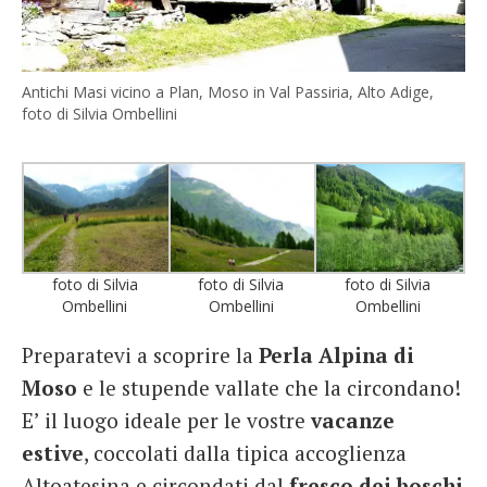
Antichi Masi vicino a Plan, Moso in Val Passiria, Alto Adige,
foto di Silvia Ombellini
foto di Silvia
foto di Silvia
foto di Silvia
Ombellini
Ombellini
Ombellini
Preparatevi a scoprire la
Perla Alpina di
Moso
e le stupende vallate che la circondano!
E’ il luogo ideale per le vostre
vacanze
estive
, coccolati dalla tipica accoglienza
Altoatesina e circondati dal
fresco dei boschi