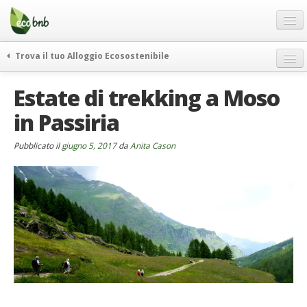
Menu
Salta
al
contenuto
Blog
Trova il tuo Alloggio Ecosostenibile
Offerte Speciali
weekend green
Estate di trekking a Moso
Regali
itinerari
in Passiria
FAQ
curiosità
vivere e viaggiare verde
Chi Siamo
Pubblicato il
giugno 5, 2017
da
Anita Cason
news ed eventi
Partner
ecohotel
Contatti
rassegna stampa
Italiano
German
English
Spanish