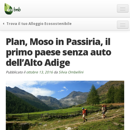
Menu
Salta
al
contenuto
Blog
Trova il tuo Alloggio Ecosostenibile
Offerte Speciali
weekend green
Plan, Moso in Passiria, il
Regali
itinerari
primo paese senza auto
FAQ
curiosità
dell’Alto Adige
vivere e viaggiare verde
Chi Siamo
news ed eventi
Partner
Pubblicato il
ottobre 13, 2016
da
Silvia Ombellini
ecohotel
Contatti
rassegna stampa
Italiano
German
English
Spanish