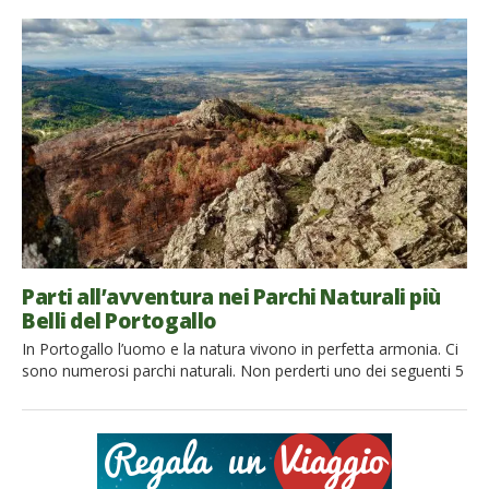
circondato da una natura incontaminata, è la destinazione
perfetta per la tua vacanza green! Qui non sarai contaminato
dalla civiltà, potrai goderti la sensazione di fare delle belle
passeggiate e perderti nella natura. […]
Parti all’avventura nei Parchi Naturali più
Belli del Portogallo
In Portogallo l’uomo e la natura vivono in perfetta armonia. Ci
sono numerosi parchi naturali. Non perderti uno dei seguenti 5
parchi nella zona Centro-Settentrionale del Portogallo per una
fuga dalla città e un’immersione completa nella natura
portoghese! 1. Parco Naturale di Peneda-Gerês Il parco
naturale di Peneda-Geres è uno dei parchi naturali più belli del
[…]