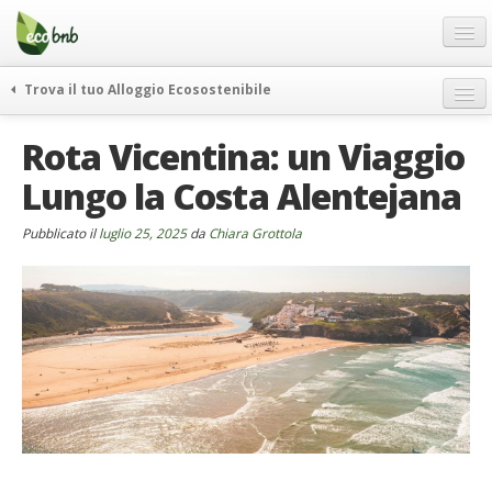
Menu
Salta
al
contenuto
Blog
Trova il tuo Alloggio Ecosostenibile
Offerte Speciali
weekend green
Rota Vicentina: un Viaggio
Regali
itinerari
Lungo la Costa Alentejana
FAQ
curiosità
vivere e viaggiare verde
Chi Siamo
Pubblicato il
luglio 25, 2025
da
Chiara Grottola
news ed eventi
Partner
ecohotel
Contatti
rassegna stampa
Italiano
German
English
Spanish