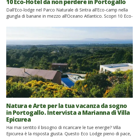
10 Eco-Hotel da non perdere in Portogallo
Dall’Eco-lodge nel Parco Naturale di Sintra all’Eco-camp nella
giungla di banane in mezzo all’Oceano Atlantico. Scopri 10 Eco-
hotel da non perdere in Portogallo Tira fuori il Robinson
Crusoe che è in te e viaggia prendendoti cura dell’ambiente e
della comunità locale che ti circonda. Vai alla scoperta di ciò
che non conosci e torna a […]
Natura e Arte per la tua vacanza da sogno
in Portogallo. Intervista a Marianna di Villa
Epicurea
Hai mai sentito il bisogno di ricaricare le tue energie? Villa
Epicurea è la risposta giusta. Questo Eco Lodge pieno di pace,