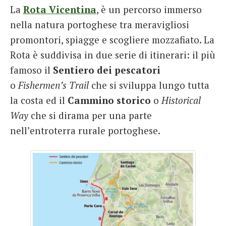
La
Rota Vicentina
, è un percorso immerso
French
nella natura portoghese tra meravigliosi
Italiano
promontori, spiagge e scogliere mozzafiato. La
Rota è suddivisa in due serie di itinerari: il più
famoso il
Sentiero dei pescatori
o
Fishermen’s Trail
che si sviluppa lungo tutta
la costa ed il
Cammino storico
o
Historical
Way
che si dirama per una parte
nell’entroterra rurale portoghese.