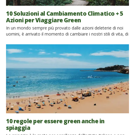
10 Soluzioni al Cambiamento Climatico + 5
Azioni per Viaggiare Green
In un mondo sempre più provato dalle azioni deleterie di noi
uomini, è arrivato il momento di cambiare i nostri stili di vita, di
scegliere di salvaguardare il pianeta e vivere in armonia con la
natura. Così come gli effetti negativi del cambiamento
climatico coinvolgono più o meno tutti, così la riduzione
dell’impatto ambientale riguarda […]
10 regole per essere green anche in
spiaggia