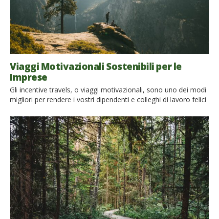
Viaggi Motivazionali Sostenibili per le
Imprese
Gli incentive travels, o viaggi motivazionali, sono uno dei modi
migliori per rendere i vostri dipendenti e colleghi di lavoro felici
e motivati. Le esperienze di scoperta di luoghi meravigliosi,
l’incontro con nuove persone e con culture diverse dalla
propria, sono un’occasione incredibile ci confronto, capace di
allargare gli orizzonti mentali e stimolare la creatività. […]