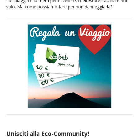
La spiaggia è la meta per eccellenza dell’estate italiana e non
solo. Ma come possiamo fare per non danneggiarla?
Scopriamolo insieme! Sole cocente, mare cristallino, un
ombrellone, il suono delle onde e magari un buon libro: è
questo lo scenario da spiaggia che molti sognano tutto l’anno
e che non vedono l’ora di vivere durante […]
Unisciti alla Eco-Community!