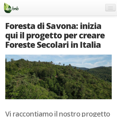
Menu
Salta
al
contenuto
Blog
Foresta di Savona: inizia
Offerte Speciali
qui il progetto per creare
Regali
Foreste Secolari in Italia
FAQ
Chi Siamo
Partner
Contatti
Italiano
German
English
Vi raccontiamo il nostro progetto
Spanish