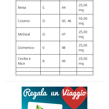
25,00
Ilenia
S.
44
mq
50,00
Cosimo
D.
45, 46
mq
25,00
Micheal
D.
47
mq
25,00
Domenico
V.
48
mq
Cecilia e
25,00
R.
49
Alice
mq