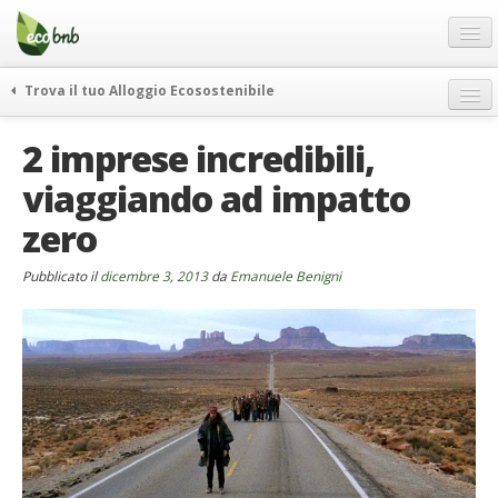
Menu
Salta
al
contenuto
Blog
Trova il tuo Alloggio Ecosostenibile
Offerte Speciali
weekend green
2 imprese incredibili,
Regali
itinerari
viaggiando ad impatto
FAQ
curiosità
zero
vivere e viaggiare verde
Chi Siamo
news ed eventi
Partner
Pubblicato il
dicembre 3, 2013
da
Emanuele Benigni
ecohotel
Contatti
rassegna stampa
Italiano
German
English
Spanish