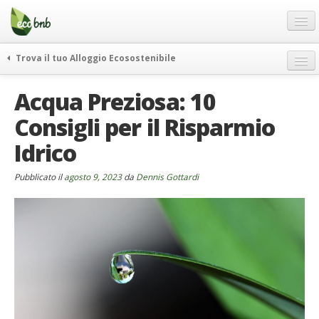
Menu
Salta
al
contenuto
Blog
Trova il tuo Alloggio Ecosostenibile
Offerte Speciali
weekend green
Acqua Preziosa: 10
Regali
itinerari
Consigli per il Risparmio
FAQ
curiosità
Idrico
vivere e viaggiare verde
Chi Siamo
news ed eventi
Partner
Pubblicato il
agosto 9, 2023
da
Dennis Gottardi
ecohotel
Contatti
rassegna stampa
Italiano
German
English
Spanish