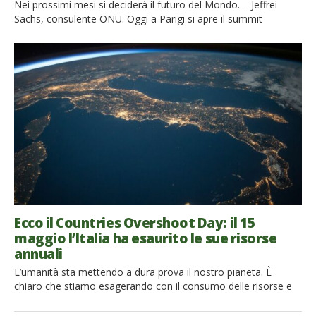
Nei prossimi mesi si deciderà il futuro del Mondo. – Jeffrei
Sachs, consulente ONU. Oggi a Parigi si apre il summit
mondiale per fermare i cambiamenti climatici. Più di 190
delegazioni di diversi Paesi, alcuni in guerra tra di loro,
cercheranno di trovare un accordo epocale per fermare il
pianeta dal disastro climatico, chiudendo la trattativa entro […]
Ecco il Countries Overshoot Day: il 15
maggio l’Italia ha esaurito le sue risorse
annuali
L’umanità sta mettendo a dura prova il nostro pianeta. È
chiaro che stiamo esagerando con il consumo delle risorse e
questo indicatore ce lo dimostra. Si tratta del Countries
Overshoot Day, che specifica il giorno del calendario in cui la