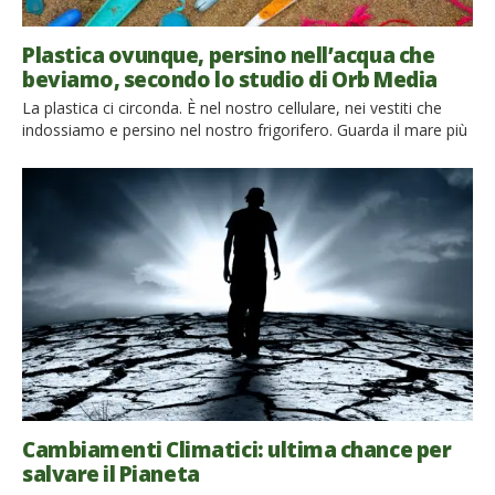
Plastica ovunque, persino nell’acqua che
beviamo, secondo lo studio di Orb Media
La plastica ci circonda. È nel nostro cellulare, nei vestiti che
indossiamo e persino nel nostro frigorifero. Guarda il mare più
vicino a te o l’oceano più lontano: entrambi sono pieni di rifiuti
plastici. Per non parlare delle tonnellate di rifiuti destinati alle
discariche. Viviamo, ormai, in un mondo fatto di plastica. Ti
dirò di […]
Cambiamenti Climatici: ultima chance per
salvare il Pianeta