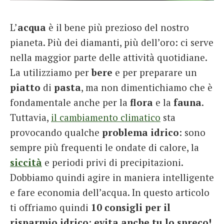
French
L’
acqua
è il bene più prezioso del nostro
Italiano
pianeta. Più dei diamanti, più dell’oro: ci serve
nella maggior parte delle attività quotidiane.
La utilizziamo per
bere
e per preparare un
piatto
di
pasta
, ma non dimentichiamo che è
fondamentale anche per la
flora
e la
fauna
.
Tuttavia,
il cambiamento climatico
sta
provocando qualche
problema idrico
: sono
sempre più frequenti le ondate di calore, la
siccità
e periodi privi di precipitazioni.
Dobbiamo quindi agire in maniera intelligente
e fare economia dell’acqua. In questo articolo
ti offriamo quindi
10 consigli per il
risparmio idrico: evita anche tu lo spreco!