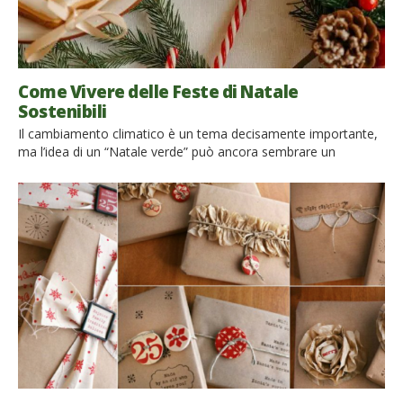
Come Vivere delle Feste di Natale
Sostenibili
Il cambiamento climatico è un tema decisamente importante,
ma l’idea di un “Natale verde” può ancora sembrare un
ossimoro. Come si può trasformare una vacanza fatta spesso
di consumi ed eccessi, spesso estremi, in un’esperienza più
eco-consapevole e meno consumistica? Grandi notizie! Le
feste di Natale possono essere più sostenibili. Ci sono molti
modi per […]