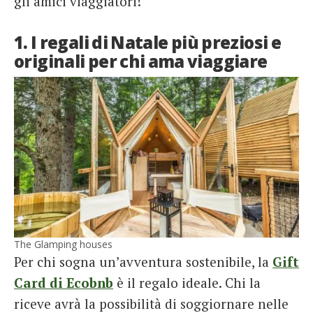
gli amici viaggiatori!
1. I regali di Natale più preziosi e
originali per chi ama viaggiare
The Glamping houses
Per chi sogna un’avventura sostenibile, la
Gift
Card di Ecobnb
è il regalo ideale. Chi la
riceve avrà la possibilità di soggiornare nelle