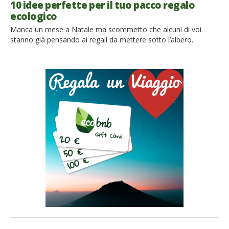
10 idee perfette per il tuo pacco regalo
ecologico
Manca un mese a Natale ma scommetto che alcuni di voi
stanno già pensando ai regali da mettere sotto l’albero.
Scopriamo insieme come risparmiare sui materiali e come
ridurre i rifiuti scegliendo un pacco regalo ecologico, originale e
low-cost. La regola è sempre quella delle 3 R: Ridurre,
Riutilizzare, Riciclare. Lo facciamo in occasione dell’edizione
2015 della Settimana Europea […]