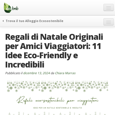
Menu
Salta
al
contenuto
Blog
Trova il tuo Alloggio Ecosostenibile
Offerte Speciali
weekend green
Regali di Natale Originali
Regali
itinerari
per Amici Viaggiatori: 11
FAQ
curiosità
Idee Eco-Friendly e
vivere e viaggiare verde
Chi Siamo
news ed eventi
Incredibili
Partner
ecohotel
Contatti
Pubblicato il
dicembre 13, 2024
da
Chiara Marras
rassegna stampa
Italiano
German
English
Spanish