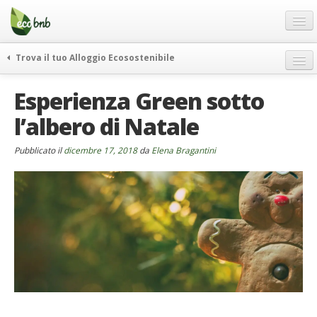
Menu
Salta
al
contenuto
Blog
Trova il tuo Alloggio Ecosostenibile
Offerte Speciali
weekend green
Esperienza Green sotto
Regali
itinerari
l’albero di Natale
FAQ
curiosità
vivere e viaggiare verde
Chi Siamo
Pubblicato il
dicembre 17, 2018
da
Elena Bragantini
news ed eventi
Partner
ecohotel
Contatti
rassegna stampa
Italiano
German
English
Spanish