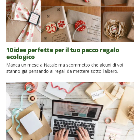
10 idee perfette per il tuo pacco regalo
ecologico
Manca un mese a Natale ma scommetto che alcuni di voi
stanno già pensando ai regali da mettere sotto l’albero.
Scopriamo insieme come risparmiare sui materiali e come
ridurre i rifiuti scegliendo un pacco regalo ecologico, originale e
low-cost. La regola è sempre quella delle 3 R: Ridurre,
Riutilizzare, Riciclare. Lo facciamo in occasione dell’edizione
2015 della Settimana Europea […]