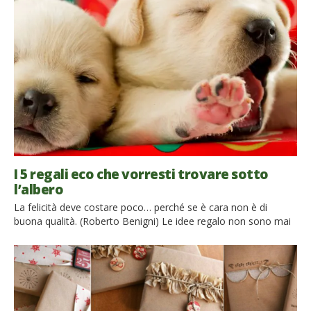
I 5 regali eco che vorresti trovare sotto
l’albero
La felicità deve costare poco… perché se è cara non è di
buona qualità. (Roberto Benigni) Le idee regalo non sono mai
abbastanza sotto Natale, lo sappiamo. Incarti originali, idee
last minute, viaggi in paesi lontani, le classicissime cravatte e
camicie per i ritardatari… ma come ci suggerisce la citazione di
apertura un regalo è soprattutto […]