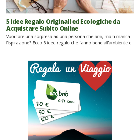
5 Idee Regalo Originali ed Ecologiche da
Acquistare Subito Online
Vuoi fare una sorpresa ad una persona che ami, ma ti manca
l’ispirazione? Ecco 5 idee regalo che fanno bene all’ambiente e
che puoi acquistare online in pochi click Devi fare un regalo per
un’occasione speciale? Perché non puntare su un dono eco-
friendly? Oltre a rispettare l’ambiente, potrai lanciare un
messaggio positivo a chi lo riceve […]