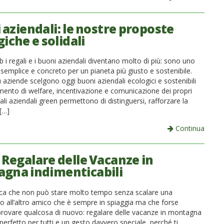
 aziendali: le nostre proposte
iche e solidali
i regali e i buoni aziendali diventano molto di più: sono uno
semplice e concreto per un pianeta più giusto e sostenibile.
aziende scelgono oggi buoni aziendali ecologici e sostenibili
ento di welfare, incentivazione e comunicazione dei propri
egali aziendali green permettono di distinguersi, rafforzare la
[…]
Continua
Regalare delle Vacanze in
gna indimenticabili
ica che non può stare molto tempo senza scalare una
 all’altro amico che è sempre in spiaggia ma che forse
rovare qualcosa di nuovo: regalare delle vacanze in montagna
erfetto per tutti e un gesto davvero speciale, perché ti