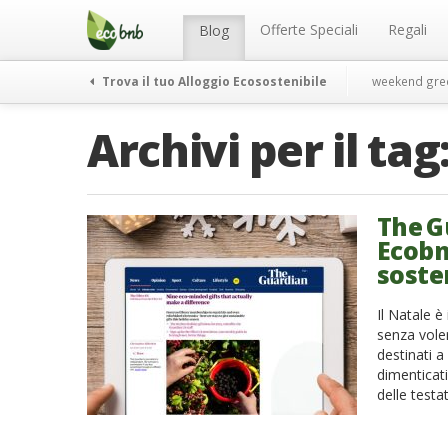
Menu
Salta
al
Offerte Speciali
Regali
Blog
contenuto
Trova il tuo Alloggio Ecosostenibile
weekend gre
Archivi per il tag
The Gu
Ecobnb
sosten
Il Natale è
senza voler
destinati a
dimenticati
delle testa