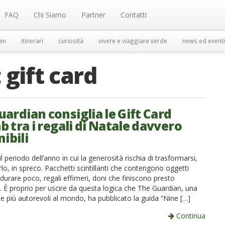
FAQ
Chi Siamo
Partner
Contatti
en
itinerari
curiosità
vivere e viaggiare verde
news ed eventi
:
gift card
ardian consiglia le Gift Card
 tra i regali di Natale davvero
ibili
 il periodo dell’anno in cui la generosità rischia di trasformarsi,
lo, in spreco. Pacchetti scintillanti che contengono oggetti
 durare poco, regali effimeri, doni che finiscono presto
. È proprio per uscire da questa logica che The Guardian, una
te più autorevoli al mondo, ha pubblicato la guida “Nine […]
Continua