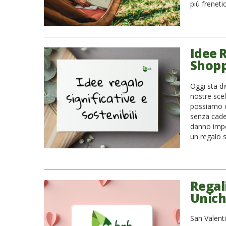
più freneti
Idee 
Shopp
Oggi sta d
nostre scel
possiamo ce
senza cade
danno impo
un regalo s
Regal
Uniche
San Valenti