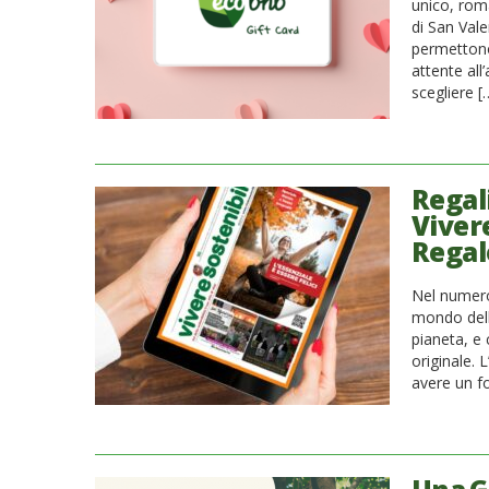
unico, roma
di San Vale
permettono 
attente all
scegliere [
Regali
Vivere
Regal
Nel numero 
mondo della
pianeta, e 
originale. 
avere un f