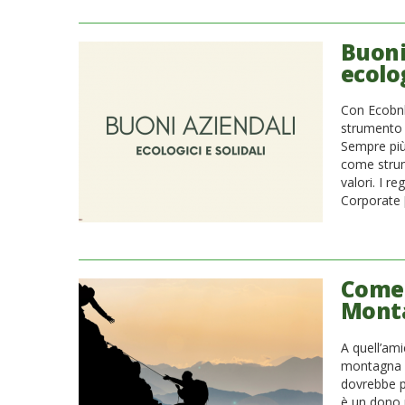
Buoni
ecolog
Con Ecobnb 
strumento 
Sempre più 
come strum
valori. I r
Corporate 
Come 
Monta
A quell’am
montagna o
dovrebbe p
è un dono p