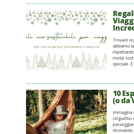
Regali
Viaggi
Incred
Trovare reg
abbiamo la
rispettando
moda soste
speciale. È
10 Es
(o da 
Immagina di
cinguettio 
passeggiare
ritrovando