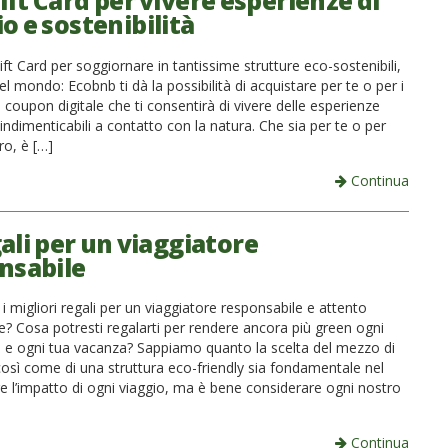
ift Card per vivere esperienze di
o e sostenibilità
ft Card per soggiornare in tantissime strutture eco-sostenibili,
 nel mondo: Ecobnb ti dà la possibilità di acquistare per te o per i
n coupon digitale che ti consentirà di vivere delle esperienze
ndimenticabili a contatto con la natura. Che sia per te o per
ro, è […]
Continua
ali per un viaggiatore
nsabile
i migliori regali per un viaggiatore responsabile e attento
e? Cosa potresti regalarti per rendere ancora più green ogni
o e ogni tua vacanza? Sappiamo quanto la scelta del mezzo di
così come di una struttura eco-friendly sia fondamentale nel
e l’impatto di ogni viaggio, ma è bene considerare ogni nostro
Continua