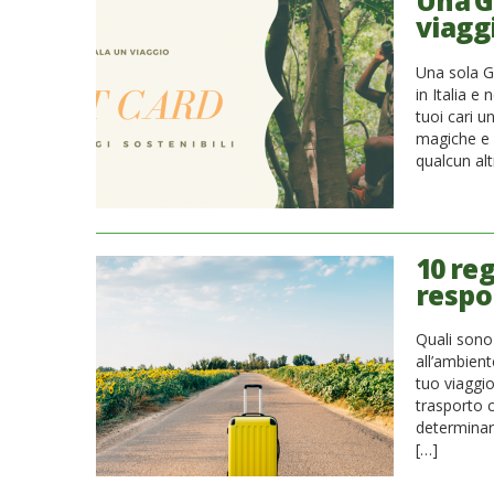
Una G
viaggi
Una sola Gi
in Italia e
tuoi cari u
magiche e i
qualcun alt
10 reg
respo
Quali sono 
all’ambient
tuo viaggi
trasporto 
determinar
[…]