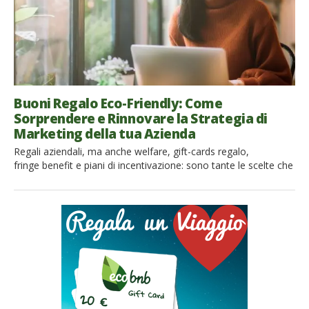
Buoni Regalo Eco-Friendly: Come
Sorprendere e Rinnovare la Strategia di
Marketing della tua Azienda
Regali aziendali, ma anche welfare, gift-cards regalo,
fringe benefit e piani di incentivazione: sono tante le scelte che
un’azienda affronta nei suoi rapporti verso clienti e dipendenti
e altrettante le possibilità di dimostrare la propria attenzione
non solo verso gli obiettivi imprenditoriali e l’ambito lavorativo,
ma anche verso quello che succede nel mondo. Il cosiddetto
movimento green […]