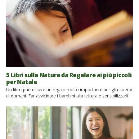
friendly? Oltre a rispettare l’ambiente, potrai lanciare un
messaggio positivo a chi lo riceve […]
5 Libri sulla Natura da Regalare ai più piccoli
per Natale
Un libro può essere un regalo molto importante per gli ecoeroi
di domani. Far avvicinare i bambini alla lettura e sensibilizzarli
alla salvaguardia dell’ambiente è indispensabile per proteggere
il Mondo in cui vivranno da grandi. Ecco allora una lista di 5 libri
da regalare a Natale ai piccoli lettori. Con le mani nella terra
alla […]