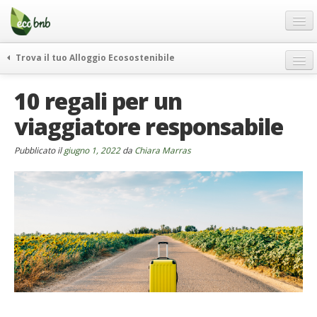
Menu
Salta
al
contenuto
Blog
Trova il tuo Alloggio Ecosostenibile
Offerte Speciali
weekend green
10 regali per un
Regali
itinerari
viaggiatore responsabile
FAQ
curiosità
vivere e viaggiare verde
Chi Siamo
Pubblicato il
giugno 1, 2022
da
Chiara Marras
news ed eventi
Partner
ecohotel
Contatti
rassegna stampa
Italiano
German
English
Spanish