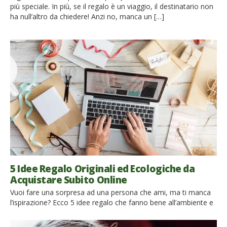
più speciale. In più, se il regalo è un viaggio, il destinatario non
ha null’altro da chiedere! Anzi no, manca un […]
5 Idee Regalo Originali ed Ecologiche da
Acquistare Subito Online
Vuoi fare una sorpresa ad una persona che ami, ma ti manca
l’ispirazione? Ecco 5 idee regalo che fanno bene all’ambiente e
che puoi acquistare online in pochi click Devi fare un regalo per
un’occasione speciale? Perché non puntare su un dono eco-