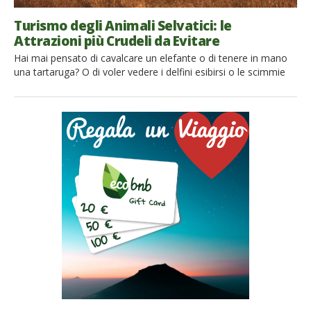
Turismo degli Animali Selvatici: le
Attrazioni più Crudeli da Evitare
Hai mai pensato di cavalcare un elefante o di tenere in mano
una tartaruga? O di voler vedere i delfini esibirsi o le scimmie
ballerine? Se sì, stai leggendo l’articolo giusto. Lo sapevi che
tra il 20% e il 40% del turismo mondiale coinvolge gli animali
selvatici, e circa il 75% di questo ha effetti […]