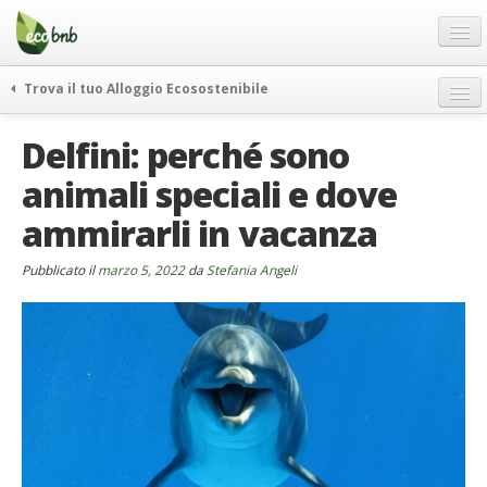
Menu
Salta
al
contenuto
Blog
Trova il tuo Alloggio Ecosostenibile
Offerte Speciali
weekend green
Delfini: perché sono
Regali
itinerari
animali speciali e dove
FAQ
curiosità
ammirarli in vacanza
vivere e viaggiare verde
Chi Siamo
news ed eventi
Partner
Pubblicato il
marzo 5, 2022
da
Stefania Angeli
ecohotel
Contatti
rassegna stampa
Italiano
German
English
Spanish