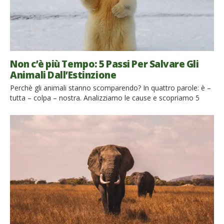
Non c’è più Tempo: 5 Passi Per Salvare Gli
Animali Dall’Estinzione
Perchè gli animali stanno scomparendo? In quattro parole: è –
tutta – colpa – nostra. Analizziamo le cause e scopriamo 5
semplici azioni da intraprendere per salvare gli animali
dall’estinzione Recenti studi lanciano un grido d’allarme: stiamo
attraversando la sesta estinzione di massa. Oggigiorno, il
tasso di estinzione sta crescendo vertiginosamente, ed è solo
colpa […]