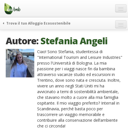
Menu
Salta
al
contenuto
Blog
Trova il tuo Alloggio Ecosostenibile
Offerte Speciali
weekend green
Autore:
Stefania Angeli
Regali
itinerari
FAQ
curiosità
Ciao! Sono Stefania, studentessa di
"International Tourism and Leisure Industries"
vivere e viaggiare verde
Chi Siamo
presso l'Università di Bologna. La mia
news ed eventi
passione per i viaggi nasce fin da bambina
Partner
attraverso vacanze studio ed escursioni in
ecohotel
Trentino, dove sono nata e cresciuta. Inoltre,
Contatti
rassegna stampa
vivere un anno negli Stati Uniti mi ha
avvicinato a temi di sostenibilità ambientale,
Italiano
che stavano molto a cuore alla mia famiglia
German
ospitante. Il mio viaggio preferito? Interrail in
Scandinavia, perché basta poco per
English
trascorrere un viaggio memorabile e
contribuire alla conservazione dell’ambiente
Spanish
che ci circonda!