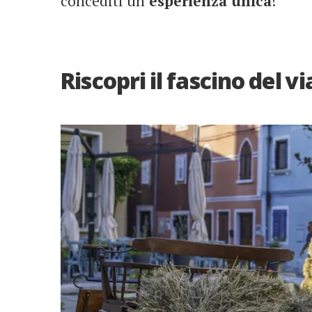
concediti un’
esperienza unica
!
Riscopri il fascino del v