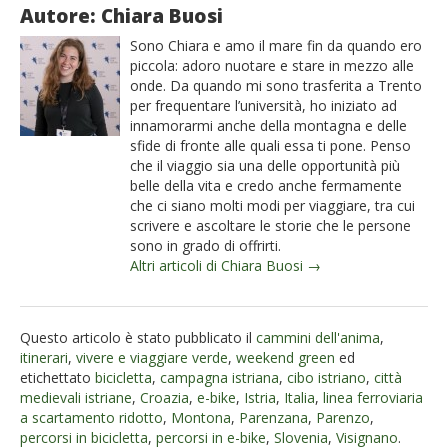
Autore: Chiara Buosi
Sono Chiara e amo il mare fin da quando ero
piccola: adoro nuotare e stare in mezzo alle
onde. Da quando mi sono trasferita a Trento
per frequentare l’università, ho iniziato ad
innamorarmi anche della montagna e delle
sfide di fronte alle quali essa ti pone. Penso
che il viaggio sia una delle opportunità più
belle della vita e credo anche fermamente
che ci siano molti modi per viaggiare, tra cui
scrivere e ascoltare le storie che le persone
sono in grado di offrirti.
Altri articoli di Chiara Buosi →
Questo articolo è stato pubblicato il
cammini dell'anima
,
itinerari
,
vivere e viaggiare verde
,
weekend green
ed
etichettato
bicicletta
,
campagna istriana
,
cibo istriano
,
città
medievali istriane
,
Croazia
,
e-bike
,
Istria
,
Italia
,
linea ferroviaria
a scartamento ridotto
,
Montona
,
Parenzana
,
Parenzo
,
percorsi in bicicletta
,
percorsi in e-bike
,
Slovenia
,
Visignano
.