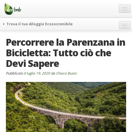
Menu
Salta
al
contenuto
Blog
Trova il tuo Alloggio Ecosostenibile
Offerte Speciali
weekend green
Percorrere la Parenzana in
Regali
itinerari
Bicicletta: Tutto ciò che
FAQ
curiosità
Devi Sapere
vivere e viaggiare verde
Chi Siamo
news ed eventi
Partner
Pubblicato il
luglio 19, 2020
da
Chiara Buosi
ecohotel
Contatti
rassegna stampa
Italiano
German
English
Spanish