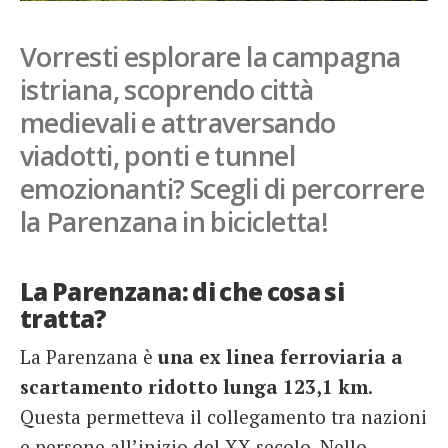
French
Vorresti esplorare la campagna
Italiano
istriana, scoprendo città
medievali e attraversando
viadotti, ponti e tunnel
emozionanti? Scegli di percorrere
la Parenzana in bicicletta!
La Parenzana: di che cosa si
tratta?
La Parenzana è
una ex linea ferroviaria a
scartamento ridotto lunga 123,1 km
.
Questa permetteva il collegamento tra nazioni
e persone all’inizio del XX secolo. Nello