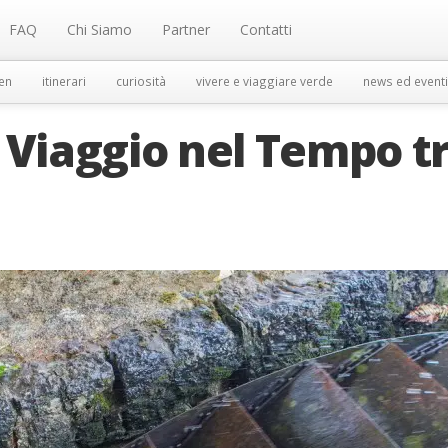
FAQ
Chi Siamo
Partner
Contatti
en
itinerari
curiosità
vivere e viaggiare verde
news ed eventi
 Viaggio nel Tempo t