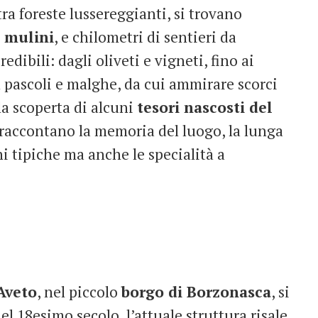
 tra foreste lussereggianti, si trovano
i mulini
, e chilometri di sentieri da
edibili: dagli oliveti e vigneti, fino ai
n pascoli e malghe, da cui ammirare scorci
la scoperta di alcuni
tesori nascosti del
raccontano la memoria del luogo, la lunga
i tipiche ma anche le specialità a
Aveto
, nel piccolo
borgo di Borzonasca
, si
nel 18esimo secolo, l’attuale struttura risale