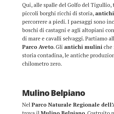
Qui, alle spalle del Golfo del Tigullio,
piccoli borghi ricchi di storia,
antich
percorrere a piedi. I paesaggi sono incr
boschi di castagni e agli altopiani co
di mare e cavalli selvaggi. Partiamo al
Parco Aveto
. Gli
antichi mulini
che 
storia contadina, le antiche produzion
chilometro zero.
Mulino Belpiano
Nel
Parco Naturale Regionale dell’
trova il
Mulino Belpiano
. Costruito 