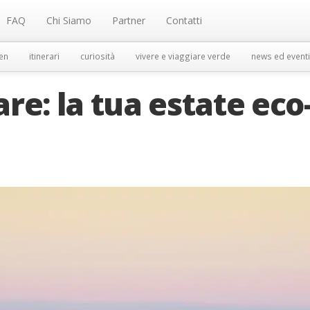
FAQ
Chi Siamo
Partner
Contatti
en
itinerari
curiosità
vivere e viaggiare verde
news ed eventi
re: la tua estate eco