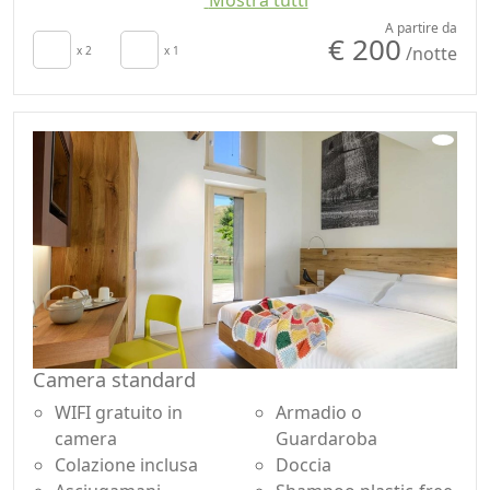
Mostra tutti
TV in camera
Vista panoramica
Aria Condizionata
Arredi ecologici
A partire da
€ 200
/notte
Asciugacapelli
x 2
x 1
Lenzuola in cotone o
Asciugamani
lino
Lenzuola
Bollitore con
Armadio o
selezione di thè e
Guardaroba
tisane
Doccia
Camera standard
WIFI gratuito in
Armadio o
camera
Guardaroba
Colazione inclusa
Doccia