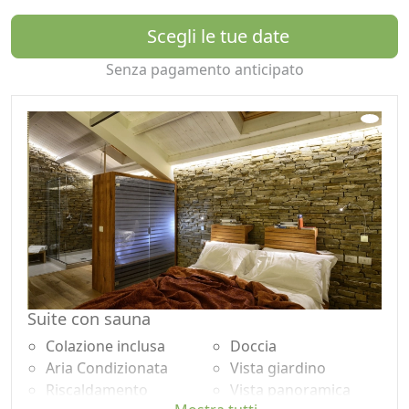
A disposizione degli ospiti uno spazio riservato dove
cogliere i frutti di stagione, una bellissima piscina, in cui
Scegli le tue date
il panorama delle colline si riflette sullo specchio
Senza pagamento anticipato
dell'acqua.
Il centro e la spiaggia di Senigallia distano a 10 minuti di
auto dalla struttura.
Raggiungibile a soli 10 minuti dal casello autostradale di
Senigallia e 30 minuti circa dal' aeroporto di Falconara.
Suite con sauna
Colazione inclusa
Doccia
Aria Condizionata
Vista giardino
Riscaldamento
Vista panoramica