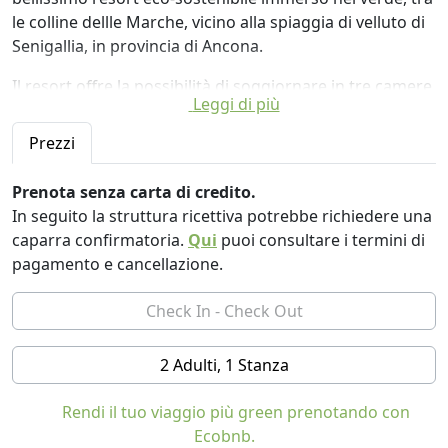
le colline dellle Marche, vicino alla spiaggia di velluto di
Senigallia, in provincia di Ancona.
Il resort offre la possibilità di soggiornare in tre camere
Leggi di più
e tre suite indipendenti, con una bellissima piscina
esterna circondanda dal giardino della CountryHouse,
Prezzi
ed una sala comune per la colazione proposta il
mattino con prodotti locali a km 0. Particolare
Prenota senza carta di credito.
attenzione è stata riservata agli arredi della casa, si
In seguito la struttura ricettiva potrebbe richiedere una
presenta infatti un ambiente interno molto curato nel
caparra confirmatoria.
Qui
puoi consultare i termini di
design e nei materiali utilizzati.
pagamento e cancellazione.
Le camere hanno bagno privato, arredi con materiali
naturali e magnifica vista sul paesaggio esterno. Ogni
suite ha uno spazio privato esterno, in parte
2 Adulti, 1 Stanza
pavimentato in doghe di legno, in parte coltivato ad
orto, per raccogliere con le proprie mani frutta e
Rendi il tuo viaggio più green prenotando con
verdura di stagione.
Ecobnb.