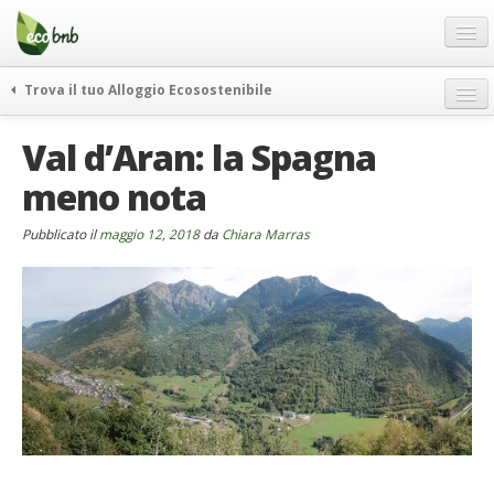
Menu
Salta
al
contenuto
Blog
Trova il tuo Alloggio Ecosostenibile
Offerte Speciali
weekend green
Val d’Aran: la Spagna
Regali
itinerari
meno nota
FAQ
curiosità
vivere e viaggiare verde
Chi Siamo
Pubblicato il
maggio 12, 2018
da
Chiara Marras
news ed eventi
Partner
ecohotel
Contatti
rassegna stampa
Italiano
German
English
Spanish