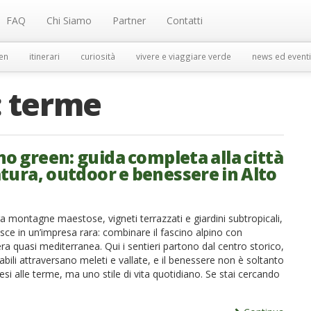
FAQ
Chi Siamo
Partner
Contatti
en
itinerari
curiosità
vivere e viaggiare verde
news ed eventi
:
terme
o green: guida completa alla città
atura, outdoor e benessere in Alto
a montagne maestose, vigneti terrazzati e giardini subtropicali,
sce in un’impresa rara: combinare il fascino alpino con
a quasi mediterranea. Qui i sentieri partono dal centro storico,
clabili attraversano meleti e vallate, e il benessere non è soltanto
si alle terme, ma uno stile di vita quotidiano. Se stai cercando