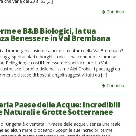
 che varia dai 20 ai 63 […]
Continua
rme e B&B Biologici, la tua
za Benessere in Val Brembana
ti ad immergervi insieme a noi nella natura della Val Brembana?
esaggi spettacolari e borghi storici si nascondono le famose
n Pellegrino; e così il benessere è spettacolare. La Val
stodisce il profilo delle bellissime Alpi Orobie, i paesaggi da
immense distese di boschi, angoli suggestivi tutti da […]
Continua
ria Paese delle Acque: Incredibili
 Naturali e Grotte Sotterranee
 l’Ungeria è diventata il “Paese delle acque”, senza una reale
e ad alcun mare o oceano? Scopri le sue incredibili terme