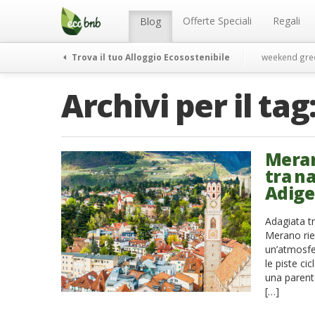
Menu
Salta
al
Offerte Speciali
Regali
Blog
contenuto
Trova il tuo Alloggio Ecosostenibile
weekend gre
Archivi per il tag
Meran
tra n
Adige
Adagiata tr
Merano rie
un’atmosfer
le piste ci
una parente
[…]