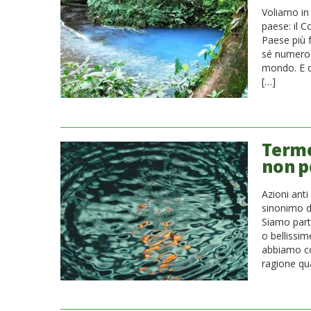
Voliamo in
paese: il C
Paese più 
sé numeros
mondo. E q
[…]
Terme
non pe
Azioni anti
sinonimo d
Siamo parti
o bellissim
abbiamo cos
ragione qu