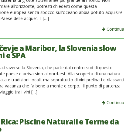
 il sistema di grotte sotterranee più grande al mondo Non
mare all’orizzonte, potresti chiederti come questa
zione europea senza sbocco sull’oceano abbia potuto acquisire
“Paese delle acque”. Il […]
Continua
čevje a Maribor, la Slovenia slow
ni e SPA
attraverso la Slovenia, che parte dal centro-sud di questo
e paese e arriva sino al nord-est. Alla scoperta di una natura
ta e tradizioni locali, ma soprattutto di vini prelibati e rilassanti
na vacanza che fa bene a mente e corpo. Il punto di partenza
iaggio tra i vini […]
Continua
 Rica: Piscine Naturali e Terme da
o