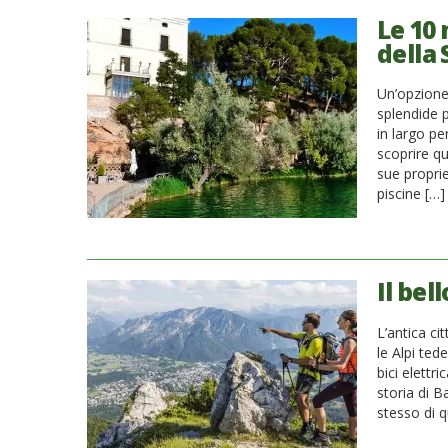
Le 10 
della
Un’opzione 
splendide 
in largo pe
scoprire qu
sue propriet
piscine […]
Il bel
L’antica ci
le Alpi ted
bici elettr
storia di B
stesso di q