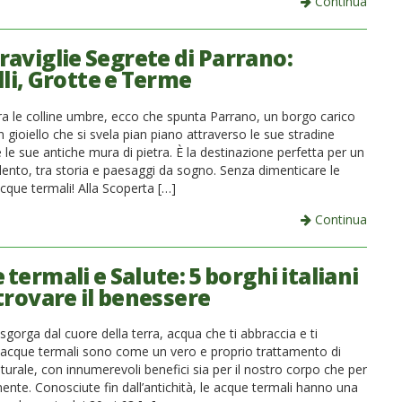
Continua
raviglie Segrete di Parrano:
lli, Grotte e Terme
a le colline umbre, ecco che spunta Parrano, un borgo carico
un gioiello che si svela pian piano attraverso le sue stradine
 le sue antiche mura di pietra. È la destinazione perfetta per un
lento, tra storia e paesaggi da sogno. Senza dimenticare le
 acque termali! Alla Scoperta […]
Continua
termali e Salute: 5 borghi italiani
trovare il benessere
gorga dal cuore della terra, acqua che ti abbraccia e ti
le acque termali sono come un vero e proprio trattamento di
turale, con innumerevoli benefici sia per il nostro corpo che per
ente. Conosciute fin dall’antichità, le acque termali hanno una