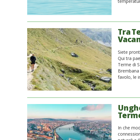
temperatura
Tra Te
Vacan
Siete pron
Qui tra pa
Terme di Sa
Brembana cu
favolo, le 
Unghe
Terme
In che modo
connession