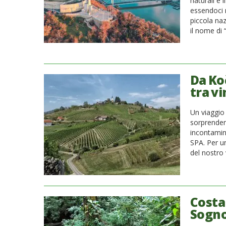
naturali e
essendoci 
piccola na
il nome di 
Da Ko
tra vi
Un viaggio 
sorprendent
incontamina
SPA. Per u
del nostro v
Costa
Sogn