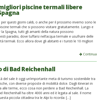
migliori piscine termali libere
 Spagna
per questi giorni caldi, o anche per il prossimo inverno sono le
piscine termali che si possono visitare gratuitamente. Lungo e
r la Spagna, tutti gli amanti della natura possono
esti paradisi, dove tuffarsi nell’acqua termale e usufruire delle
à termali. Ecco allora dove gli abitanti e i turisti le 10 migliori
Continua
lo di Bad Reichenhall
ttà del sale è oggi un’importante meta di turismo sostenibile tra
esche, con diverse proposte di mobilità dolce. Dagli itinerari in
ica alle terme, ecco cosa non perdere a Bad Reichenhall. La
ad Reichenhall ha oltre 4000 anni ed è legata al sale. Il nome
uesta piccola cittadina tra le Alpi lo ricorda: […]