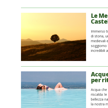
Le Me
Caste
Immerso tr
di storia, 
medievali e
soggiorno 
incredibili
Acque 
per ri
Acqua che s
riscalda: 
bellezza na
la nostra m