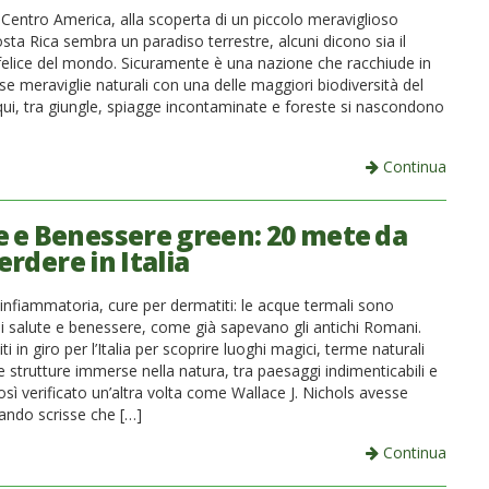
 Centro America, alla scoperta di un piccolo meraviglioso
osta Rica sembra un paradiso terrestre, alcuni dicono sia il
felice del mondo. Sicuramente è una nazione che racchiude in
e meraviglie naturali con una delle maggiori biodiversità del
ui, tra giungle, spiagge incontaminate e foreste si nascondono
Continua
 e Benessere green: 20 mete da
rdere in Italia
 infiammatoria, cure per dermatiti: le acque termali sono
i salute e benessere, come già sapevano gli antichi Romani.
ti in giro per l’Italia per scoprire luoghi magici, terme naturali
e strutture immerse nella natura, tra paesaggi indimenticabili e
ì verificato un’altra volta come Wallace J. Nichols avesse
ando scrisse che […]
Continua