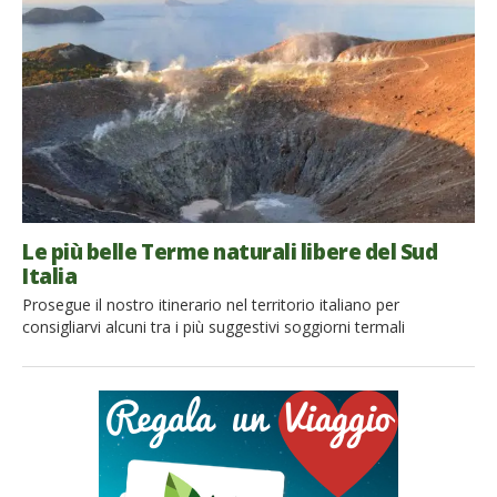
verificato un’altra volta come Wallace J. Nichols avesse ragione
quando scrisse che […]
Le più belle Terme naturali libere del Sud
Italia
Prosegue il nostro itinerario nel territorio italiano per
consigliarvi alcuni tra i più suggestivi soggiorni termali
dall’accesso gratuito. Questa volta ci occupiamo del Sud Italia
e delle isole, terre che già da sé offrono esperienze
meravigliose, a cui potrete dare un valore aggiunto in termini
di benessere low cost. Pronti per immergervi nei fumi benefici
[…]