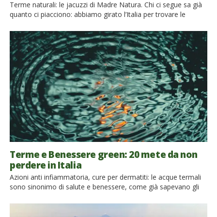
Terme naturali: le jacuzzi di Madre Natura. Chi ci segue sa già
quanto ci piacciono: abbiamo girato l’Italia per trovare le
migliori, abbiamo sognato di raggiungere le più belle del
mondo. Questa volta siamo andati alla ricerca delle terme
naturali della California.Abbiamo scoperto che lo stato
americano non solo custodisce incredibili parchi nazionali,
bellissime spiagge, […]
Terme e Benessere green: 20 mete da non
perdere in Italia
Azioni anti infiammatoria, cure per dermatiti: le acque termali
sono sinonimo di salute e benessere, come già sapevano gli
antichi Romani. Siamo partiti in giro per l’Italia per scoprire
luoghi magici, terme naturali o bellissime strutture immerse
nella natura, tra paesaggi indimenticabili e abbiamo così