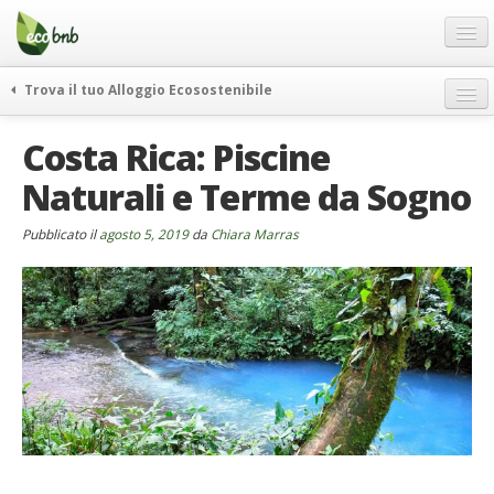
Menu
Salta
al
contenuto
Blog
Trova il tuo Alloggio Ecosostenibile
Offerte Speciali
weekend green
Costa Rica: Piscine
Regali
itinerari
Naturali e Terme da Sogno
FAQ
curiosità
vivere e viaggiare verde
Chi Siamo
Pubblicato il
agosto 5, 2019
da
Chiara Marras
news ed eventi
Partner
ecohotel
Contatti
rassegna stampa
Italiano
German
English
Spanish