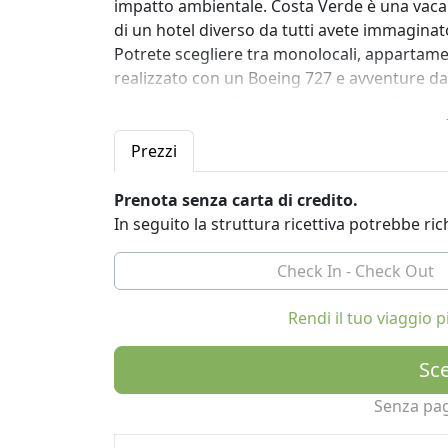
impatto ambientale. Costa Verde è una vacan
di un hotel diverso da tutti avete immaginat
Potrete scegliere tra monolocali, appartament
realizzato con un Boeing 727 e avventure da
esposti a ricca diversità ecologica della zona
farfalle condivideranno i motivi con voi!
Il resort dispone di 4 ristoranti unici.
Prezzi
Noi viviamo in un posto meraviglioso e ci s
Prenota senza carta di credito.
all'ecologia del nostro pianeta e la sostenibil
In seguito la struttura ricettiva potrebbe r
resort". Naturalmente ricicliamo, non usare 
business sostenibili nel nostro hotel e ristor
con migliori metodi sostenibili. Molte cose, d
sono fatti scarti e rifiuti. Stiamo piantando 
Rendi il tuo viaggio
proprietà, la creazione di un ecosistema ete
nostri vivai propagano migliaia di nuove pia
Sce
Senza pa