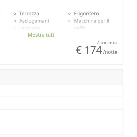
n
Terrazza
Frigorifero
Asciugamani
Macchina per il
Lenzuola
caffé
Mostra tutti
ata
Armadio o
Pavimento in
Guardaroba
legno naturale
A partire da
€ 174
Scrivania
Doccia
/notte
Divano
Vista mare
Tavolo da pranzo
Vista giardino
Seggiolone
Vista panoramica
Utensili da cucina