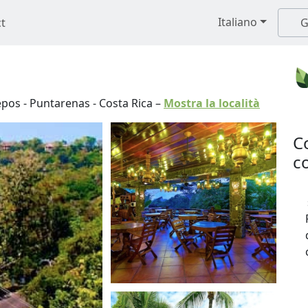
Italiano
t
G
pos
-
Puntarenas
-
Costa Rica
–
Mostra la località
C
co