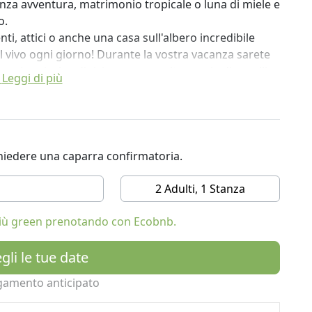
za avventura, matrimonio tropicale o luna di miele e
o.
i, attici o anche una casa sull'albero incredibile
l vivo ogni giorno! Durante la vostra vacanza sarete
 - scimmie, bradipi, iguane, e molte specie di uccelli e
Leggi di più
iamo impegnati ad esso. L'impegno di Costa Verde
ità va ben oltre gli sforzi di altre cosiddette "eco
ichiedere una caparra confirmatoria.
pesticidi impropri, sostenere pratiche e processi di
anti e gestire la nostra giungla e la sua flora e fauna
2 Adulti, 1 Stanza
alla nostra casa 727 fusoliera per i nostri mobili
10.000 piante e alberi ogni anno sulle nostre
 più green prenotando con Ecobnb.
rogeneo per la fauna selvatica della nostra giungla. I
nte e alberi ogni anno.
gli le tue date
gamento anticipato