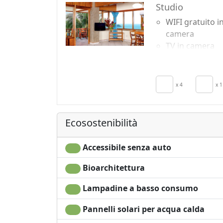
Studio
WIFI gratuito i
camera
TV in camera
Aria Condizion
Riscaldamento
autonomo
x 4
x 1
Culla
Angolo cottura
Asciugacapelli
Ecosostenibilità
Soggiorno
Accessibile senza auto
Bioarchitettura
Lampadine a basso consumo
Pannelli solari per acqua calda