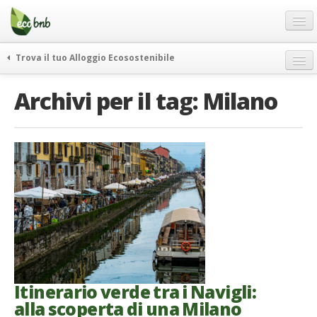
Menu
Salta
al
contenuto
Blog
Trova il tuo Alloggio Ecosostenibile
Offerte Speciali
weekend green
Archivi per il tag:
Milano
Regali
itinerari
FAQ
curiosità
vivere e viaggiare verde
Chi Siamo
news ed eventi
Partner
ecohotel
Contatti
rassegna stampa
Italiano
German
English
Itinerario verde tra i Navigli:
alla scoperta di una Milano
Spanish