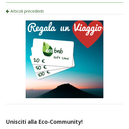
Navigazione
Articoli precedenti
per
articolo
Unisciti alla Eco-Community!