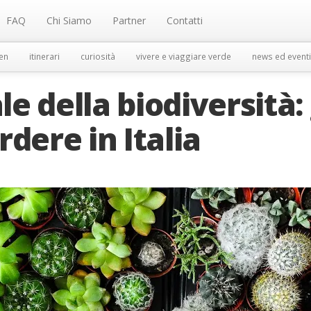
FAQ
Chi Siamo
Partner
Contatti
en
itinerari
curiosità
vivere e viaggiare verde
news ed eventi
 della biodiversità: 
dere in Italia