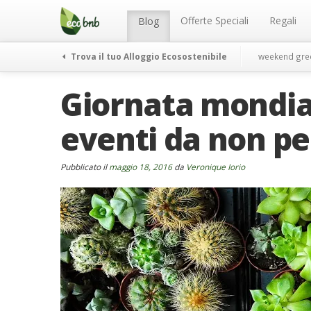
Menu
Salta
al
Offerte Speciali
Regali
Blog
contenuto
Trova il tuo Alloggio Ecosostenibile
weekend gre
Giornata mondiale
eventi da non per
Pubblicato il
maggio 18, 2016
da
Veronique Iorio