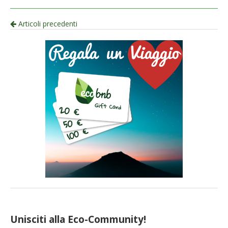
Navigazione
Articoli precedenti
per
articolo
Unisciti alla Eco-Community!