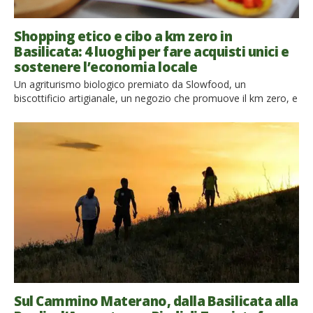
Shopping etico e cibo a km zero in
Basilicata: 4 luoghi per fare acquisti unici e
sostenere l’economia locale
Un agriturismo biologico premiato da Slowfood, un
biscottificio artigianale, un negozio che promuove il km zero, e
una bottega artigiana, tutti ideati e gestiti da donne, che
propongono prodotti unici per entrare in contatto con la
Basilicata più autentica Nell’era dell’eco-sostenibilità e della
valorizzazione delle produzioni locali, la Basilicata si rivela una
regione ricca di […]
Sul Cammino Materano, dalla Basilicata alla