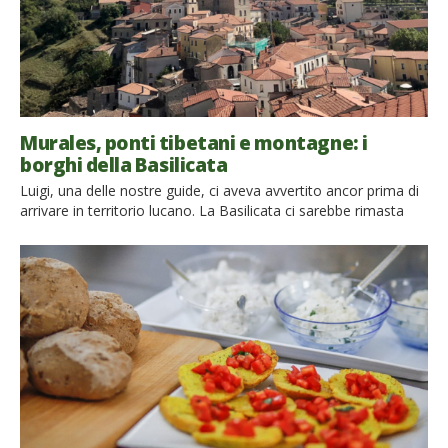
Murales, ponti tibetani e montagne: i
borghi della Basilicata
Luigi, una delle nostre guide, ci aveva avvertito ancor prima di
arrivare in territorio lucano. La Basilicata ci sarebbe rimasta
per sempre nel cuore, ci avrebbe fatto innamorare. Guardando
le prime dolci colline a bordo del nostro bus non avevamo
ancora realizzato quanto avrebbe avuto ragione. Abbiamo da
poco terminato un bellissimo blog tour in […]