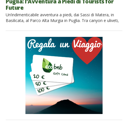
Puglia: l’Avventura a Piedi di Tourists for
Future
Un’indimenticabile avventura a piedi, dai Sassi di Matera, in
Basilicata, al Parco Alta Murgia in Puglia. Tra canyon e uliveti,
muretti a secco e trulli, specialità locali e ospitalità green, il
viaggio lento di Tourist for Future continua I nostri amici
di Tourists for Future hanno intrapreso un viaggio lento alla
scoperta dell’Italia più autentica e sostenibile. […]