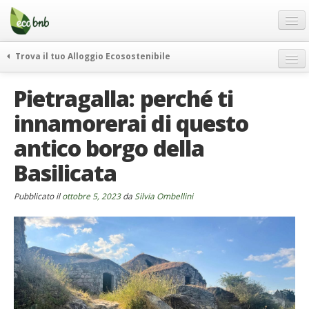
Menu
Salta
al
contenuto
Blog
Trova il tuo Alloggio Ecosostenibile
Offerte Speciali
weekend green
Pietragalla: perché ti
Regali
itinerari
innamorerai di questo
FAQ
curiosità
antico borgo della
vivere e viaggiare verde
Chi Siamo
news ed eventi
Basilicata
Partner
ecohotel
Contatti
Pubblicato il
ottobre 5, 2023
da
Silvia Ombellini
rassegna stampa
Italiano
German
English
Spanish