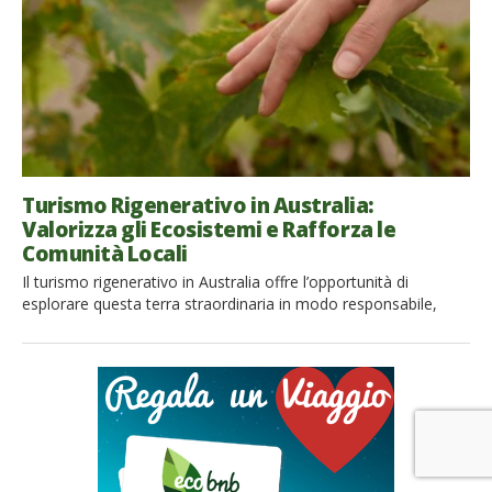
Turismo Rigenerativo in Australia:
Valorizza gli Ecosistemi e Rafforza le
Comunità Locali
Il turismo rigenerativo in Australia offre l’opportunità di
esplorare questa terra straordinaria in modo responsabile,
mettendo al centro la salvaguardia della sua fauna unica e
incomparabile. Tuttavia, questo ecosistema eccezionale
affronta minacce quotidiane, dal cambiamento climatico alla
perdita crescente di habitat, rendendo più che mai urgente
l’adozione di strategie di conservazione efficaci. Proprio per
questo, […]