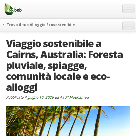
Menu
Salta
al
contenuto
Blog
Trova il tuo Alloggio Ecosostenibile
Offerte Speciali
weekend green
Viaggio sostenibile a
Regali
itinerari
Cairns, Australia: Foresta
FAQ
curiosità
pluviale, spiagge,
vivere e viaggiare verde
Chi Siamo
news ed eventi
comunità locale e eco-
Partner
ecohotel
alloggi
Contatti
rassegna stampa
Pubblicato il
Italiano
giugno 10, 2026
da
Aadil Mouhamed
German
English
Spanish