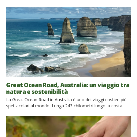
e formazioni rocciose a immense foreste pluviali e cascate
mozzafiato. Se avete sempre sognato di esplorare i magnifici
paesaggi australiani, questo è il momento giusto per farlo. Sul
territorio non mancano di certo strutture ricettive […]
Great Ocean Road, Australia: un viaggio tra
natura e sostenibilità
La Great Ocean Road in Australia è uno dei viaggi costieri più
spettacolari al mondo. Lunga 243 chilometri lungo la costa
meridionale del Victoria, collega spiagge dorate, foreste pluviali
lussureggianti e scogliere mozzafiato. Costruita dai soldati
reduci della Prima Guerra Mondiale come memoriale vivente,
la strada rappresenta un tributo alla resilienza umana e alla
bellezza […]