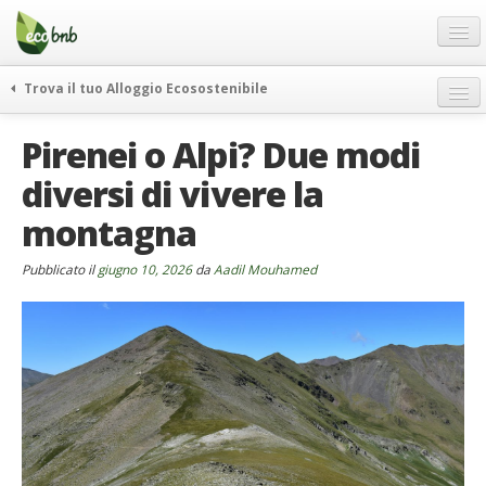
Menu
Salta
al
contenuto
Blog
Trova il tuo Alloggio Ecosostenibile
Offerte Speciali
weekend green
Pirenei o Alpi? Due modi
Regali
itinerari
diversi di vivere la
FAQ
curiosità
montagna
vivere e viaggiare verde
Chi Siamo
news ed eventi
Partner
Pubblicato il
giugno 10, 2026
da
Aadil Mouhamed
ecohotel
Contatti
rassegna stampa
Italiano
German
English
Spanish