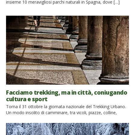
insieme 10 meravigliosi parchi naturali in Spagna, dove […]
Facciamo trekking, ma in città, coniugando
cultura e sport
Torna il 31 ottobre la giornata nazionale del Trekking Urbano.
Un modo insolito di camminare, tra vicoli, piazze, colline,
cattedrali e palazzi, scoprendo la bellezza celata nel cuore dei
nostri borghi, da Trieste a Cagliari, strizzando l’occhio a
benessere e fitness. Non si tratta solo una passeggiata in città