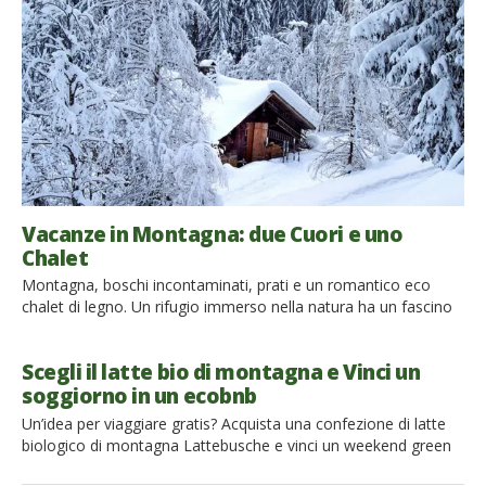
ma di un vero sport, un’attività fisica […]
Vacanze in Montagna: due Cuori e uno
Chalet
Montagna, boschi incontaminati, prati e un romantico eco
chalet di legno. Un rifugio immerso nella natura ha un fascino
intramontabile ed è il luogo ideale per trascorrere una vacanza
romantica e ritrovare la giusta carica. Circondati dalla neve
Scegli il latte bio di montagna e Vinci un
fresca in inverno e dal profumo dei boschi in estate, le vacanze
soggiorno in un ecobnb
in montagna si addicono a tutti. […]
Un’idea per viaggiare gratis? Acquista una confezione di latte
biologico di montagna Lattebusche e vinci un weekend green
per due persone. Con lo scontrino puoi infatti partecipare