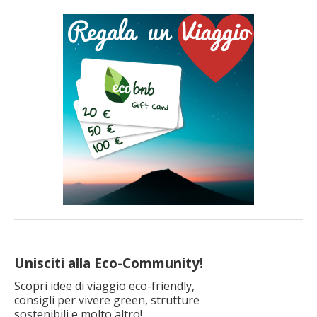
all’estrazione di 62 weekend premio ecosostenibili per due
persone in una delle strutture ricettive di Ecobnb. C’è tempo
fino al 16 dicembre. Buona fortuna! Da qualche settimana, chi
[…]
Unisciti alla Eco-Community!
Scopri idee di viaggio eco-friendly,
consigli per vivere green, strutture
sostenibili e molto altro!