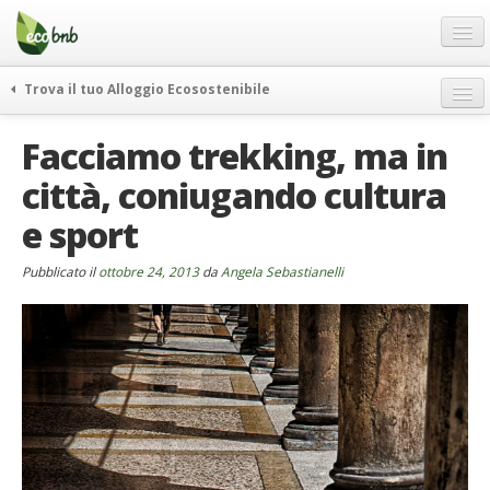
Menu
Salta
al
contenuto
Blog
Trova il tuo Alloggio Ecosostenibile
Offerte Speciali
weekend green
Facciamo trekking, ma in
Regali
itinerari
città, coniugando cultura
FAQ
curiosità
e sport
vivere e viaggiare verde
Chi Siamo
news ed eventi
Partner
Pubblicato il
ottobre 24, 2013
da
Angela Sebastianelli
ecohotel
Contatti
rassegna stampa
Italiano
German
English
Spanish