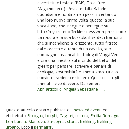
diversi siti e testate (PAIS, Total free
Magazine ecc.). Pescare dalla Babele
quotidiana e riordinarne i pezzi inventando
una loro nuova prima volta: questa la sua
vocazione, che insegue e persegue su
http://mystreamoffecklessness.wordpress.com/.
La natura è la sua bussola; il verde, i tramonti
che si incendiano all’orizzonte, tutto filtrato
dalle orecchie attente di un cavallo, suo
compagno instancabile. Il blog di Viaggi Verdi
è ora una finestra sul mondo del bello, del
green; per pensare, scrivere e parlare di
ecologia, sostenibilità e animalismo. Quello
convinto, schietto e sincero. Quello di chi gli
animali li vive davvero. Da sempre.
Altri articoli di Angela Sebastianelli →
Questo articolo è stato pubblicato il
news ed eventi
ed
etichettato
Bologna
,
borghi
,
Cagliari
,
cultura
,
Emilia Romagna
,
Lombardia
,
Mantova
,
Sardegna
,
storia
,
trekking
,
trekking
urbano
. Ecco il
permalink
.