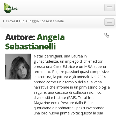
Menu
Salta
al
contenuto
Blog
Trova il tuo Alloggio Ecosostenibile
Offerte Speciali
weekend green
Autore:
Angela
Regali
itinerari
Sebastianelli
FAQ
curiosità
vivere e viaggiare verde
Chi Siamo
Natali parmigiani, una Laurea in
giurisprudenza, un impiego di chief editor
news ed eventi
Partner
presso una Casa Editrice e un MBA appena
ecohotel
terminato. Poi, tre passioni quasi compulsive:
Contatti
la scrittura, la pittura e gli animali. Nel 2004
rassegna stampa
prende corpo un esempio della sua vena
Italiano
narrativa che infonde in un primissimo blog; a
seguire, una cascata di collaborazioni con
German
diversi siti e testate (PAIS, Total free
English
Magazine ecc.). Pescare dalla Babele
quotidiana e riordinarne i pezzi inventando
Spanish
una loro nuova prima volta: questa la sua