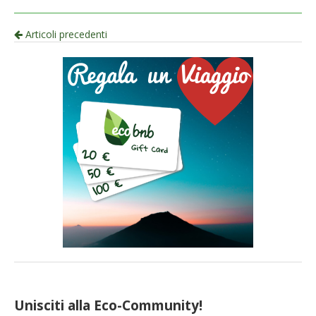
Navigazione
Articoli precedenti
per
articolo
Unisciti alla Eco-Community!