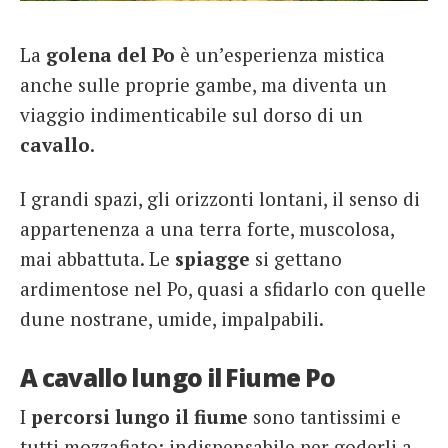
French
La
golena del Po
è un’esperienza mistica
Italiano
anche sulle proprie gambe, ma diventa un
viaggio indimenticabile sul dorso di un
cavallo
.
I grandi spazi, gli orizzonti lontani, il senso di
appartenenza a una terra forte, muscolosa,
mai abbattuta. Le
spiagge
si gettano
ardimentose nel Po, quasi a sfidarlo con quelle
dune nostrane, umide, impalpabili.
A cavallo lungo il Fiume Po
I
percorsi lungo il fiume
sono tantissimi e
tutti mozzafiato: indispensabile per goderli a