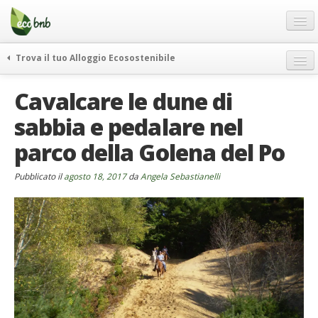
Menu
Salta
al
contenuto
Blog
Trova il tuo Alloggio Ecosostenibile
Offerte Speciali
weekend green
Cavalcare le dune di
Regali
itinerari
sabbia e pedalare nel
FAQ
curiosità
parco della Golena del Po
vivere e viaggiare verde
Chi Siamo
news ed eventi
Partner
Pubblicato il
agosto 18, 2017
da
Angela Sebastianelli
ecohotel
Contatti
rassegna stampa
Italiano
German
English
Spanish