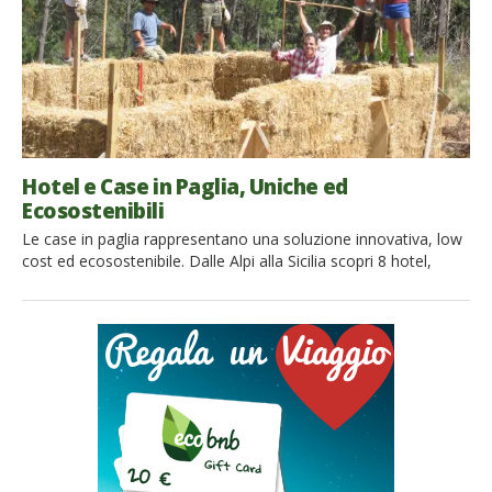
Hotel e Case in Paglia, Uniche ed
Ecosostenibili
Le case in paglia rappresentano una soluzione innovativa, low
cost ed ecosostenibile. Dalle Alpi alla Sicilia scopri 8 hotel,
agriturismi e case in paglia dove andare in vacanza La favola
che narra del porcellino che costruisce una casa in paglia, che
vola via dopo i ripetuti soffi e sbuffi del lupo cattivo, fa parte
ormai […]