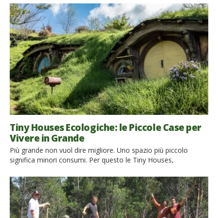
breakfast, un impegno concreto verso la sostenibilità può non
solo ridurre l’impatto ambientale della struttura, ma anche
attrarre una clientela sempre più attenta a questi temi. Oltre ad
adottare pratiche sostenibili […]
Tiny Houses Ecologiche: le Piccole Case per
Vivere in Grande
Più grande non vuol dire migliore. Uno spazio più piccolo
significa minori consumi. Per questo le Tiny Houses,
letteralmente “piccolissime case“, sono ecologiche per natura.
Scopri le caratteristiche green e gli stili unici di una casa
minuscola! Sia che si tratti di abitazioni o di Bed & Breakfast, le
tiny houses sono più eco-sostenibili di una grande casa.
Perché? Perché […]