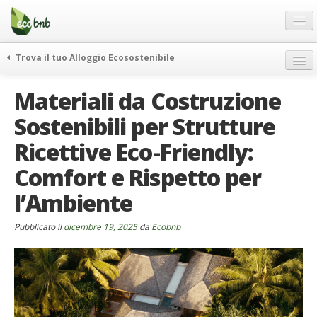
Menu
Salta
al
contenuto
Blog
Trova il tuo Alloggio Ecosostenibile
Offerte Speciali
weekend green
Materiali da Costruzione
Regali
itinerari
Sostenibili per Strutture
FAQ
curiosità
Ricettive Eco-Friendly:
vivere e viaggiare verde
Chi Siamo
news ed eventi
Comfort e Rispetto per
Partner
ecohotel
l’Ambiente
Contatti
rassegna stampa
Pubblicato il
Italiano
dicembre 19, 2025
da
Ecobnb
German
English
Spanish