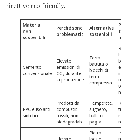
ricettive eco-friendly.
Materiali
Perché
Perché sono
Alternative
non
sono
problematici
sostenibili
sostenibili
migliori
Reperiti
localment
Terra
Elevate
bassa
battuta o
Cemento
emissioni di
energia
blocchi di
convenzionale
CO₂ durante
incorporat
terra
la produzione
massa
compressa
termica
naturale
Prodotti da
Hempcrete,
Rinnovabili
PVC e isolanti
combustibili
sughero,
traspiranti,
sintetici
fossili, non
balle di
isolament
biodegradabili
paglia
naturale
Pietra
Impatto
Elevate
locale,
minore,