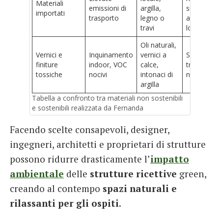
Materiali
emissioni di
argilla,
supporto
importati
trasporto
legno o
all’econom
travi
locale
Oli naturali,
Vernici e
Inquinamento
vernici a
Sicuri,
finiture
indoor, VOC
calce,
traspiranti,
tossiche
nocivi
intonaci di
non tossic
argilla
Tabella a confronto tra materiali non sostenibili
e sostenibili realizzata da Fernanda
Facendo scelte consapevoli, designer,
ingegneri, architetti e proprietari di strutture
possono ridurre drasticamente l’
impatto
ambientale
delle
strutture ricettive
green,
creando al contempo
spazi naturali e
rilassanti per gli ospiti
.