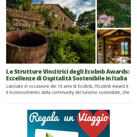
turismo responsabile che unisce rispetto per l’ambiente e
autenticità. Abbiamo avuto il piacere di intervistare Paolo, co-
fondatore del progetto […]
Le Strutture Vincitrici degli Ecobnb Awards:
Eccellenze di Ospitalità Sostenibile in Italia
Lanciato in occasione dei 10 anni di Ecobnb, l’Ecobnb Award è
il riconoscimento della community del turismo sostenibile, che
premia le strutture ricettive che si distinguono per il loro
impegno verso la sostenibilità ambientale e sociale. Scopriamo
insieme quali sono le ospitalità nominate agli Ecobnb Awards e
le strutture ricettive vincitrici. In un mondo sempre […]