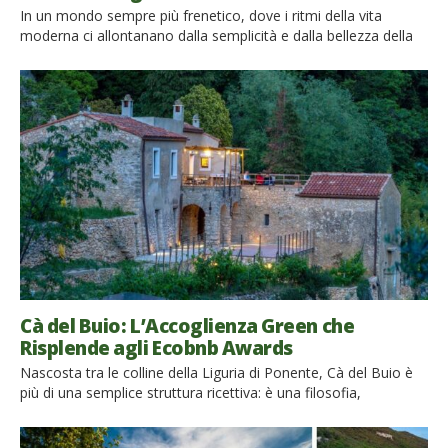
In un mondo sempre più frenetico, dove i ritmi della vita
moderna ci allontanano dalla semplicità e dalla bellezza della
natura, ci sono luoghi che richiamano a un ritorno alle origini,
dove il rispetto per l’ambiente, per gli animali e per l’uomo
sono al centro dell’esperienza. È il caso di Ritorno Alla Natura,
una struttura […]
Cà del Buio: L’Accoglienza Green che
Risplende agli Ecobnb Awards
Nascosta tra le colline della Liguria di Ponente, Cà del Buio è
più di una semplice struttura ricettiva: è una filosofia,
un’esperienza e un modello di sostenibilità ambientale.
Vincitrice degli Ecobnb Awards, rappresenta l’essenza di un