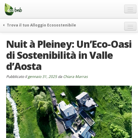
Menu
Salta
al
contenuto
Blog
Trova il tuo Alloggio Ecosostenibile
Offerte Speciali
weekend green
Nuit à Pleiney: Un’Eco-Oasi
Regali
itinerari
di Sostenibilità in Valle
FAQ
curiosità
d’Aosta
vivere e viaggiare verde
Chi Siamo
news ed eventi
Partner
Pubblicato il
gennaio 31, 2025
da
Chiara Marras
ecohotel
Contatti
rassegna stampa
Italiano
German
English
Spanish