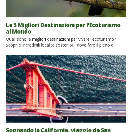
Le 5 Migliori Destinazioni per l’Ecoturismo
al Mondo
Quali sono le migliori destinazioni per vivere l’ecoturismo?
Scopri 5 incredibili località sostenibili, dove fare il pieno di
natura L’ecoturismo sta prendendo piede in tutto il mondo e si
ricercano destinazioni dove viverlo, ma non è certo una
sorpresa: la situazione ambientale sta peggiorando sempre di
più ogni anno che passa. Le persone e le […]
Sognando la California, viaggio da San