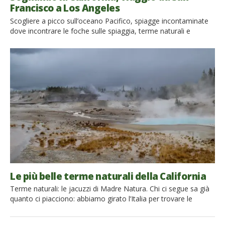
Francisco a Los Angeles
Scogliere a picco sull’oceano Pacifico, spiagge incontaminate
dove incontrare le foche sulle spiaggia, terme naturali e
missioni spagnole che sembrano uscite da un film di Zorro.
Tutto questo lungo i 600 km che separano San Francisco da
Los Angeles. Partiamo alla scoperta di uno dei tratti più belli di
California, che avrai visto mille volte […]
Le più belle terme naturali della California
Terme naturali: le jacuzzi di Madre Natura. Chi ci segue sa già
quanto ci piacciono: abbiamo girato l’Italia per trovare le
migliori, abbiamo sognato di raggiungere le più belle del
mondo. Questa volta siamo andati alla ricerca delle terme