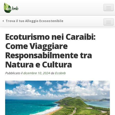
Menu
Salta
al
contenuto
Blog
Trova il tuo Alloggio Ecosostenibile
Offerte Speciali
weekend green
Ecoturismo nei Caraibi:
Regali
itinerari
Come Viaggiare
FAQ
curiosità
Responsabilmente tra
vivere e viaggiare verde
Chi Siamo
news ed eventi
Natura e Cultura
Partner
ecohotel
Contatti
Pubblicato il
dicembre 10, 2024
da
Ecobnb
rassegna stampa
Italiano
German
English
Spanish