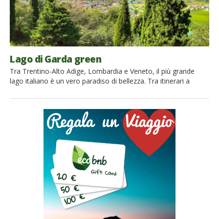
Lago di Garda green
Tra Trentino-Alto Adige, Lombardia e Veneto, il più grande
lago italiano è un vero paradiso di bellezza. Tra itinerari a
piedi, cicloturismo, ospitalità uniche ed eco-friendly, le
possibilità per rendere la vostra vacanza un’esperienza
indimenticabile, e green, sono tantissime. Abbiamo intervistato
chi è impegnato in nuove proposte di turismo sostenibile e
siamo partiti insieme alla scoperta slow del Garda Bresciano o
Alto […]