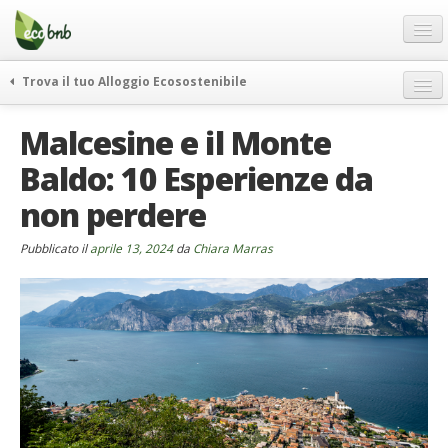
Menu
Salta
al
contenuto
Blog
Trova il tuo Alloggio Ecosostenibile
Offerte Speciali
weekend green
Malcesine e il Monte
Regali
itinerari
Baldo: 10 Esperienze da
FAQ
curiosità
non perdere
vivere e viaggiare verde
Chi Siamo
news ed eventi
Partner
Pubblicato il
aprile 13, 2024
da
Chiara Marras
ecohotel
Contatti
rassegna stampa
Italiano
German
English
Spanish