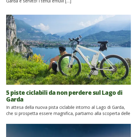
Garda è servito! I tenui effluvi […]
5 piste ciclabili da non perdere sul Lago di
Garda
In attesa della nuova pista ciclabile intorno al Lago di Garda,
che si prospetta essere magnifica, partiamo alla scoperta delle
altre piste ciclabili di questo angolo meraviglioso angolo
dell’Italia, tra Trentino, Lombardia e Veneto. Conosco bene la
parte trentina del Lago di Garda, tra le montagne, con le sue