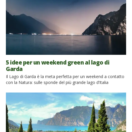
piccole spiagge baciate dal sole che […]
5 idee per un weekend green al lago di
Garda
Il Lago di Garda è la meta perfetta per un weekend a contatto
con la Natura: sulle sponde del più grande lago d’Italia
ci aspettano piste ciclabili, passeggiate, funivie, spiagge,
parchi, negozi e locali, romantici porti, ulivi e limoneti. Il Lago di
Garda è un immenso e spettacolare specchio d’acqua che
bagna tre regioni della penisola: Veneto, Lombardia e
Trentino-Alto Adige. […]